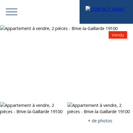
Vendu
Menu
Mes favoris
Espace vendeur
Estimation
+ de photos