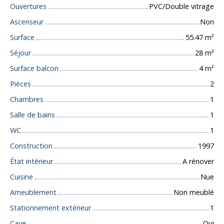
Ouvertures
PVC/Double vitrage
Ascenseur
Non
Surface
55.47
m²
Séjour
28
m²
Surface balcon
4
m²
Pièces
2
Chambres
1
Salle de bains
1
WC
1
Construction
1997
État intérieur
A rénover
Cuisine
Nue
Ameublement
Non meublé
Stationnement extérieur
1
Cave
Oui