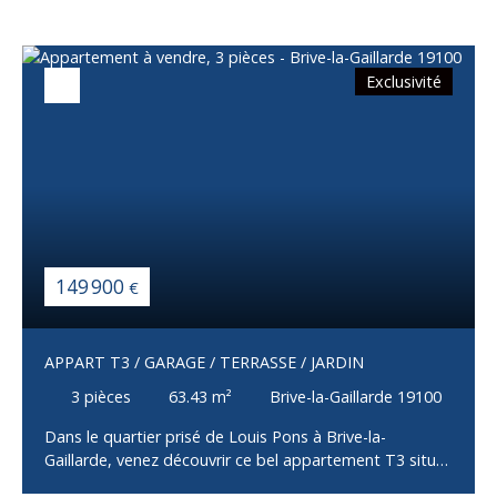
Exclusivité
149 900
€
APPART T3 / GARAGE / TERRASSE / JARDIN
3
pièces
63.43
m²
Brive-la-Gaillarde 19100
Dans le quartier prisé de Louis Pons à Brive-la-
Gaillarde, venez découvrir ce bel appartement T3 situé
au 1er étage d’un petit immeuble de seulement trois