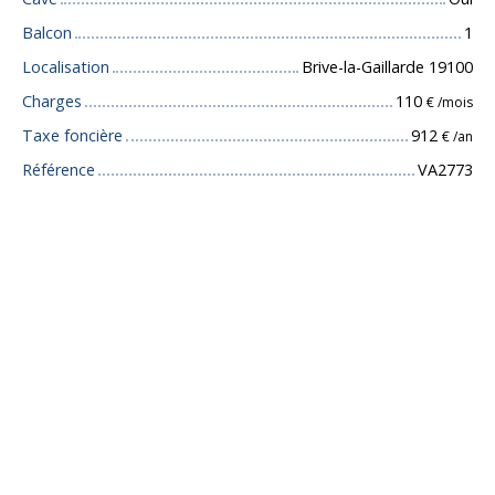
Balcon
1
Localisation
Brive-la-Gaillarde 19100
Charges
110
€ /mois
Taxe foncière
912
€ /an
Référence
VA2773