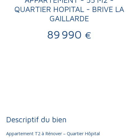
QUARTIER HOPITAL - BRIVE LA
GAILLARDE
89 990
€
Vente
Appartement
Brive-la-Gaillarde 19100
Appartement à vendre, 2 pièces - Brive-la-Gaillarde 19100
Descriptif du bien
Appartement T2 à Rénover – Quartier Hôpital