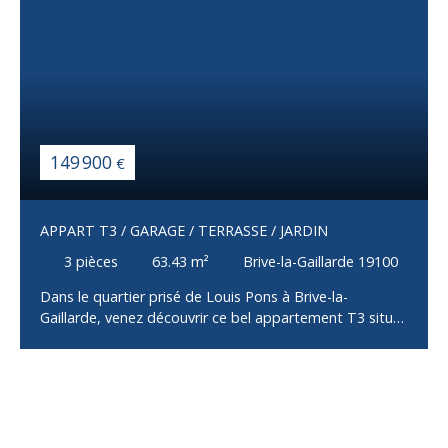
149 900
€
APPART T3 / GARAGE / TERRASSE / JARDIN
3
pièces
63.43
m²
Brive-la-Gaillarde 19100
Dans le quartier prisé de Louis Pons à Brive-la-
Gaillarde, venez découvrir ce bel appartement T3 situé
au 1er étage d’un petit immeuble de seulement trois
logements. Idéalement situé, dans un environnement
calme et à proximité immédiate des commerces,
écoles et transports, ce bien offre un cadre de vie
agréable et fonctionnel. L’appartement se compose
d’une entrée desservant une pièce de vie lumineuse