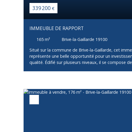
339 200
€
IMMEUBLE DE RAPPORT
165
m²
Brive-la-Gaillarde 19100
Situé sur la commune de Brive-la-Gaillarde, cet imm
représente une belle opportunité pour un investisse
qualité. Édifié sur plusieurs niveaux, il se compose d
indépendants, alliant fonctionnalité et confort. Au r
appartement Type 2 offre une entrée desservant une
agréable ainsi qu’une salle d’eau avec WC et une ch
accueille un appartement Type 3 lumineux, composé 
cuisine ouverte sur le séjour avec un accès direct à u
deux chambres et d’une salle d’eau avec WC. Ce log
d’un garage et d’une cave, apportant un véritable a
dernier étage, un appartement Type 3 propose une 
sur le séjour, prolongée par un balcon, deux chambres
qu’un WC indépendant. L’immeuble est actuellement
revenus locatifs immédiats. Sa situation sur Brive-la-