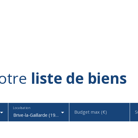
otre
liste de biens
Localisation
Budget max (€)
S
Brive-la-Gaillarde (19100)