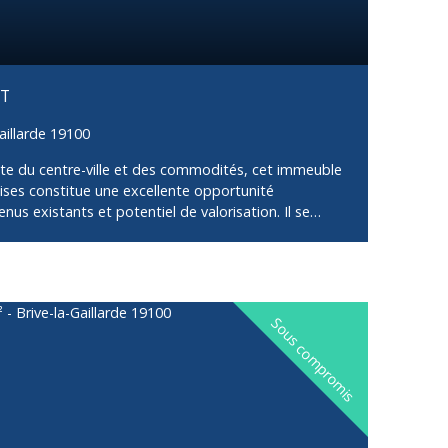
RT
aillarde 19100
te du centre-ville et des commodités, cet immeuble
ises constitue une excellente opportunité
nus existants et potentiel de valorisation. Il se
 : Local commercial d’environ 150 m², actuellement
rises, assurant une rentabilité immédiate. 1er étage
n 98 m² entièrement rénové, comprenant une cuisine
/salle à manger avec cheminée, donnant sur une
sans vis-à-vis,3 chambres dont une avec douche
Sous compromis
alle d’eau indépendante avec WC. Combles : Deux
ssibilité d’évolution en deux appartements T2 afin
atifs. Annexes : Jardin privatifDeux places de parking
vestisseurs Immeuble offrant plusieurs stratégies :
de rapport avec optimisation locative ou projet de
 lot, permettant d’envisager une rentabilité