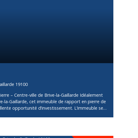
tion patrimoniale intéressante. Produit rare par son
tiel.
aillarde 19100
rre – Centre-ville de Brive-la-Gaillarde Idéalement
ve-la-Gaillarde, cet immeuble de rapport en pierre de
ellente opportunité d’investissement. L’immeuble se
mercial loué en rez-de-chaussée, offrant une
is appartements de type T2 aux étages, dont deux
ppartement libre. Le rapport locatif annuel s’élève à
ement intéressant dans un secteur recherché. Le gros