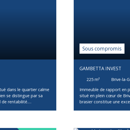
e, idéal pour un
attractive et une valorisa
emplacement et son poten
Sous compromis
GAMBETTA INVEST
225
m²
Brive-la-G
ué dans le quartier calme
Immeuble de rapport en pie
ien se distingue par sa
situé en plein cœur de Bri
 de rentabilité.
brasier constitue une exc
ype T4, offrant chacun
compose de : Un local com
 Chaque logement bénéficie
rentabilité immédiateTro
ité remarquable. Un jardin
actuellement loués et un a
ellement libre,
26 687 €, offrant un rend