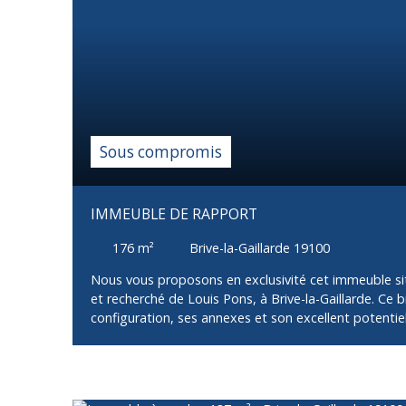
d’espaces extérieurs et d’annexes en font un bien rar
investissement durable et sécurisé.
Sous compromis
IMMEUBLE DE RAPPORT
176
m²
Brive-la-Gaillarde 19100
Nous vous proposons en exclusivité cet immeuble sit
et recherché de Louis Pons, à Brive-la-Gaillarde. Ce b
configuration, ses annexes et son excellent potentiel
L’immeuble est composé de deux appartements de t
de beaux volumes et une disposition fonctionnelle.
: d’un garage privatif,d’une terrasse,et d’une luminos
privatif pour chaque logement. Le 1er étage est actu