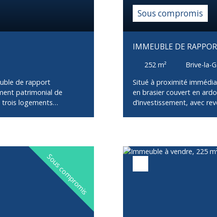
Sous compromis
IMMEUBLE DE RAPPO
252
m²
Brive-la-G
euble de rapport
Situé à proximité immédia
ment patrimonial de
en brasier couvert en ardo
e trois logements
d’investissement, avec reve
ez-de-chaussée, un
compose : Rez-de-chaussée
 cuisine, un séjour
loué 1 246 € charges comp
ambre. Le premier étage
: Appartement T5 d’enviro
d’une entrée, d’une
équipée ouverte sur salon
ne terrasse et au jardin, de
terrasse d’environ 45 m² 
Sous compromis
ement bénéficie également
privative et rangements,S
tout supplémentaire. Au
studios aménagés, avec po
cuisine équipée ouverte
d’optimiser les revenus loc
, une salle d’eau ainsi
associées au T5💰 Idéal in
 occupé, garantissant des
conservation en immeuble 
Gaillarde, la présence
découpe et revente lot par