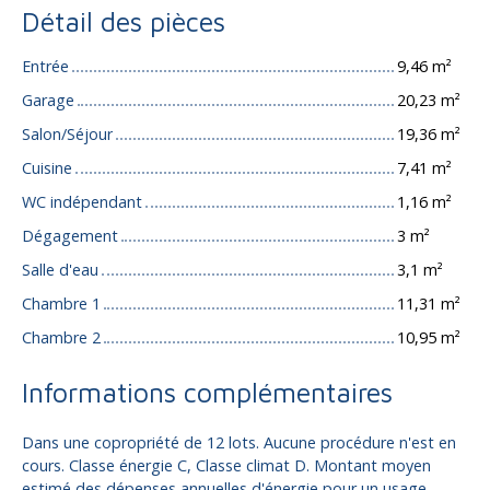
Détail des pièces
Entrée
9,46 m²
Garage
20,23 m²
Salon/Séjour
19,36 m²
Cuisine
7,41 m²
WC indépendant
1,16 m²
Dégagement
3 m²
Salle d'eau
3,1 m²
Chambre 1
11,31 m²
Chambre 2
10,95 m²
Informations complémentaires
Dans une copropriété de 12 lots. Aucune procédure n'est en
cours. Classe énergie C, Classe climat D. Montant moyen
estimé des dépenses annuelles d'énergie pour un usage