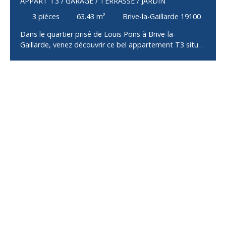
APPART T3 / GARAGE / TERRASSE / JARDIN
3
pièces
63.43
m²
Brive-la-Gaillarde 19100
Dans le quartier prisé de Louis Pons à Brive-la-
Gaillarde, venez découvrir ce bel appartement T3 situé
au 1er étage d’un petit immeuble de seulement trois
logements. Idéalement situé, dans un environnement
calme et à proximité immédiate des commerces,
écoles et transports, ce bien offre un cadre de vie
agréable et fonctionnel. L’appartement se compose
d’une entrée desservant une pièce de vie lumineuse
avec cuisine aménagée et équipée, ouverte sur un
salon/séjour, de deux chambres, ainsi qu’une salle d’eau
avec WC. Aucun travaux n’est à prévoir. Côté extérieurs,
vous bénéficierez de plusieurs atouts rares : Une
terrasse agréable pour vos moments de détente,Un
jardin privatif, parfait pour profiter de l’extérieur,Un
garage, pratique pour le stationnement et le
rangement. Un bien complet et rare sur le secteur, idéal
pour une résidence principale ou un investissement
locatif, dans un secteur recherché de Brive.