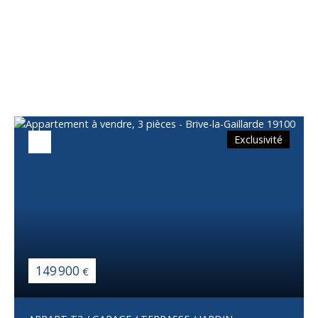
Vous apprécierez
également
Exclusivité
149 900
€