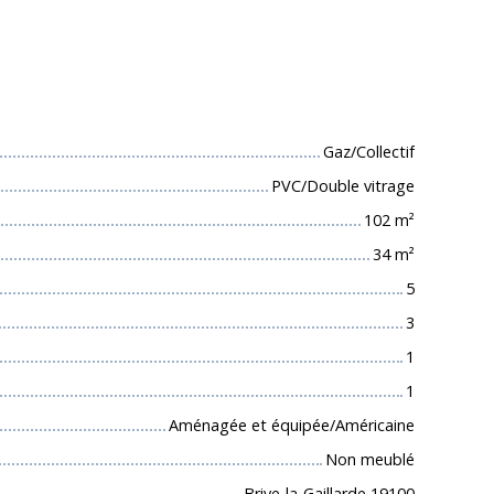
 techniques
Gaz/Collectif
PVC/Double vitrage
102
m²
34
m²
5
3
1
1
Aménagée et équipée/Américaine
Non meublé
Brive-la-Gaillarde 19100