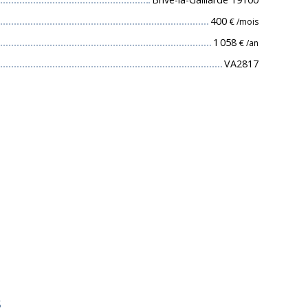
400
€ /mois
1 058
€ /an
VA2817
s