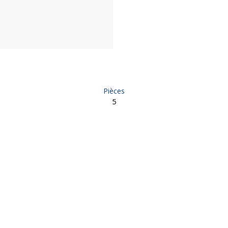
Pièces
5
 à vendre, 5 pièces - Brive-la-Gaillarde 19100