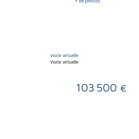
+ de photos
Visite virtuelle
Visite virtuelle
103 500
€
Calculatrice
Ajouter aux favoris
Imprimer