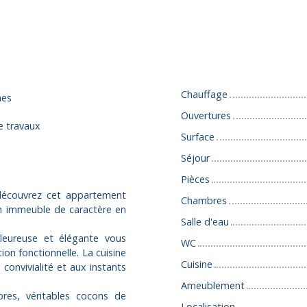
Caractéristiques
Chauffage
mes
Ouvertures
e travaux
Surface
Séjour
Pièces
 découvrez cet appartement
Chambres
un immeuble de caractère en
Salle d'eau
leureuse et élégante vous
WC
on fonctionnelle. La cuisine
Cuisine
 convivialité et aux instants
Ameublement
bres, véritables cocons de
Localisation