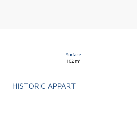
Surface
102
m²
HISTORIC APPART
Retour
Vente
Appartement
Brive-la-Gaillarde 19100
Appartement