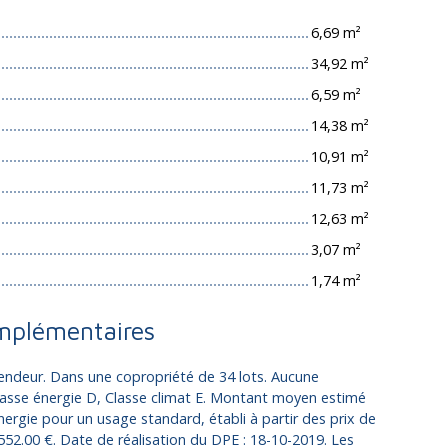
6,69 m²
34,92 m²
6,59 m²
14,38 m²
10,91 m²
11,73 m²
12,63 m²
3,07 m²
1,74 m²
mplémentaires
endeur. Dans une copropriété de 34 lots. Aucune
lasse énergie D, Classe climat E. Montant moyen estimé
ergie pour un usage standard, établi à partir des prix de
1552.00 €. Date de réalisation du DPE : 18-10-2019. Les