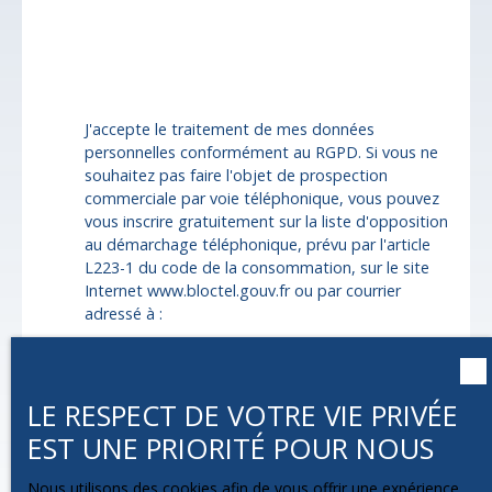
Surface min (m²)
Pièces min
J'accepte le traitement de mes données
personnelles conformément au RGPD. Si vous ne
souhaitez pas faire l'objet de prospection
commerciale par voie téléphonique, vous pouvez
vous inscrire gratuitement sur la liste d'opposition
au démarchage téléphonique, prévu par l'article
L223-1 du code de la consommation, sur le site
Internet www.bloctel.gouv.fr ou par courrier
adressé à :
Société Worldline, Service Bloctel, CS 61311,
41013 BLOIS CEDEX.
LE RESPECT DE VOTRE VIE PRIVÉE
Pour en savoir plus sur le traitement de vos
EST UNE PRIORITÉ POUR NOUS
données personnelles, veuillez consulter notre
politique de confidentialité
.
Nous utilisons des cookies afin de vous offrir une expérience