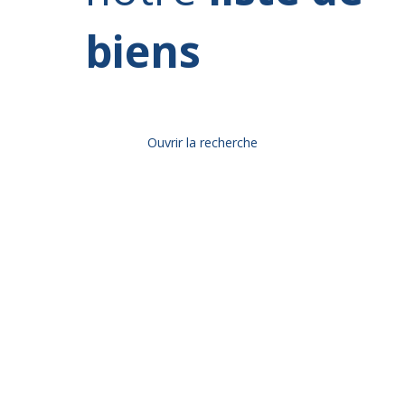
biens
Ouvrir la recherche
Type d'offre
Vente
Type de bien
Immeuble
Localisation
Budget max (€)