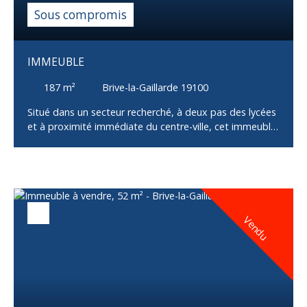
son patrimoine. À découvrir rapidement !
Sous compromis
IMMEUBLE
187
m²
Brive-la-Gaillarde 19100
Situé dans un secteur recherché, à deux pas des lycées
et à proximité immédiate du centre-ville, cet immeuble
constitue une excellente opportunité pour un
investissement locatif ou patrimonial. L’ensemble se
compose de trois logements : Un T4 spacieux
disposant d’un garage, d’une terrasse et d’une cave,Un
premier T3 avec terrasse, cave et place de
stationnement privative,Un second T3 comprenant une
Vendu
cave et une place de parking privative. Les
appartements sont actuellement libres de toute
occupation, offrant ainsi à l’acquéreur une totale liberté
pour sélectionner ses locataires et optimiser la
rentabilité selon son projet (location nue, meublée,
colocation, etc. ). Quelques travaux de rafraîchissement