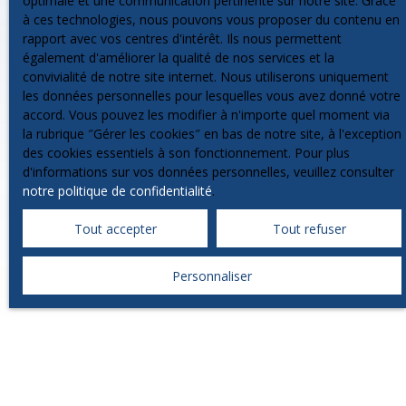
optimale et une communication pertinente sur notre site. Grace
adressé à :
à ces technologies, nous pouvons vous proposer du contenu en
rapport avec vos centres d'intérêt. Ils nous permettent
Société Worldline, Service Bloctel, CS 61311,
également d'améliorer la qualité de nos services et la
41013 BLOIS CEDEX.
convivialité de notre site internet. Nous utiliserons uniquement
les données personnelles pour lesquelles vous avez donné votre
Pour en savoir plus sur le traitement de vos
accord. Vous pouvez les modifier à n'importe quel moment via
données personnelles, veuillez consulter notre
la rubrique ″Gérer les cookies″ en bas de notre site, à l'exception
politique de confidentialité
.
des cookies essentiels à son fonctionnement. Pour plus
d'informations sur vos données personnelles, veuillez consulter
notre politique de confidentialité
.
Recevoir des annonces
Tout accepter
Tout refuser
Personnaliser