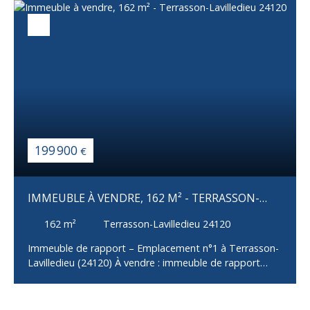
199 900
€
IMMEUBLE À VENDRE, 162 M² - TERRASSON-
LAVILLEDIEU 24120
162
m²
Terrasson-Lavilledieu 24120
Immeuble de rapport – Emplacement n°1 à Terrasson-
Lavilledieu (24120) À vendre : immeuble de rapport
idéalement situé à Terrasson-Lavilledieu, sur l'axe le
plus fréquenté de la ville, offrant une excellente
visibilité pour les activités commerciales. Cet immeuble