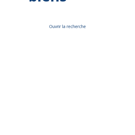
Ouvrir la recherche
Type d'offre
Vente
Type de bien
Immeuble
Localisation
Terrasson-Lavilledieu (24120)
Budget max (€)
Surface min (m²)