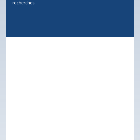
recherches.
Ne manquez plus aucun
bien
correspondant à
votre recherche !
Prénom
Nom
Email
Type d'offre