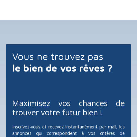
de la gare de Terrasson Lavilledieu : un premier
bâtiment en pierres de 300 M2 environs (ancien
cinema) et un préau de la même surface pourra vous
premettre de nombreuses activitées ou/et stockage.
Ce bien pourra aussi satisfaire un projet de loft dans
cet ancien cinema , qui garde une âme intemporelle.
Vous ne trouvez pas
le bien de vos rêves ?
Maximisez vos chances de
trouver votre futur bien !
Inscrivez-vous et recevez instantanément par mail, les
annonces qui correspondent à vos critères de