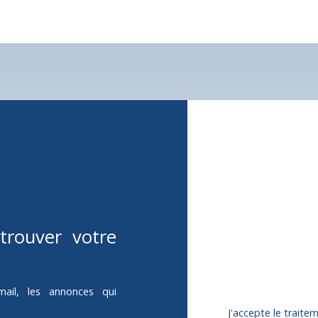
'électricité déjà en place,
e cour d'environ 180 m², en
 stationnement, le
Ne manquez
corresponda
Prénom
Type d'offre
trouver votre
Vente
Budget max (€)
mail, les annonces qui
J'accepte le trai