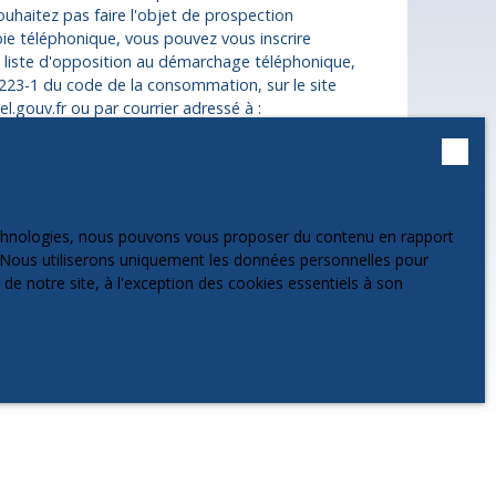
uhaitez pas faire l'objet de prospection
ie téléphonique, vous pouvez vous inscrire
a liste d'opposition au démarchage téléphonique,
 L223-1 du code de la consommation, sur le site
l.gouv.fr ou par courrier adressé à :
 Service Bloctel, CS 61311, 41013 BLOIS CEDEX.
 sur le traitement de vos données personnelles,
notre
politique de confidentialité
.
technologies, nous pouvons vous proposer du contenu en rapport
et. Nous utiliserons uniquement les données personnelles pour
e notre site, à l'exception des cookies essentiels à son
Recevoir des annonces