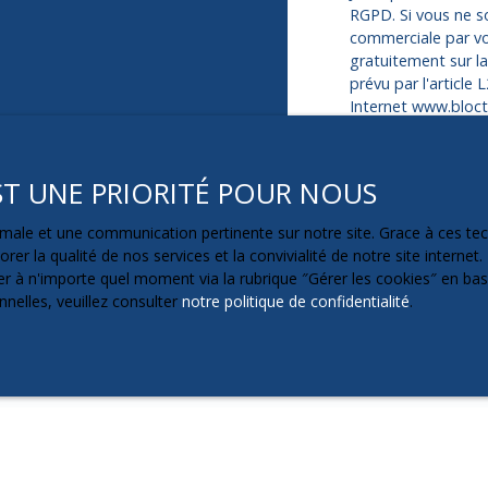
RGPD. Si vous ne so
commerciale par vo
gratuitement sur l
prévu par l'article
Internet www.blocte
Société Worldline,
EST UNE PRIORITÉ POUR NOUS
Pour en savoir plus
veuillez consulter 
ptimale et une communication pertinente sur notre site. Grace à ces 
rer la qualité de nos services et la convivialité de notre site intern
 à n'importe quel moment via la rubrique ″Gérer les cookies″ en bas d
nelles, veuillez consulter
notre politique de confidentialité
.