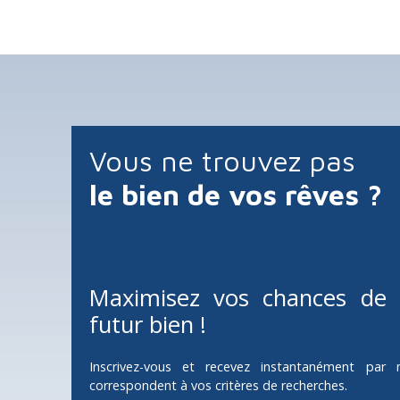
l'égout et bénéficie des compteurs d'eau, de gaz et d
permettant une mise en service rapide. À l'avant, un
partie couverte, offre un espace appréciable pour le
stockage de matériel ou les manœuvres.
Vous ne trouvez pas
le bien de vos rêves ?
Maximisez vos chances de 
futur bien !
Inscrivez-vous et recevez instantanément par 
correspondent à vos critères de recherches.