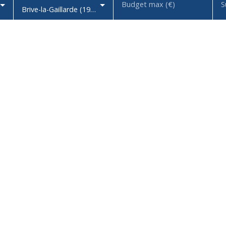
Budget max (€)
S
Brive-la-Gaillarde (19100)