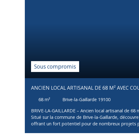
Sous compromis
ANCIEN LOCAL ARTISANAL DE 68 M² AVEC CO
68
m²
Brive-la-Gaillarde 19100
BRIVE-LA-GAILLARDE – Ancien local artisanal de 68 
Situé sur la commune de Brive-la-Gaillarde, découvrez
offrant un fort potentiel pour de nombreux projets 
stockage. Édifié en parpaings et couvert en tuiles, 
surface d'environ 68 m² au sol. Il dispose d'un WC, e