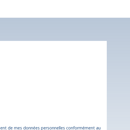
 plus aucun bien
nt à votre recherche !
Nom
Email
Type de bien
Localisation
Immobilier Pro
Brive-la-Gaillarde (19100)
Surface min (m²)
tement de mes données personnelles conformément au