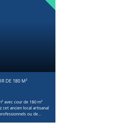
UR DE 180 M²
m² avec cour de 180 m²
 cet ancien local artisanal
professionnels ou de
le bâtiment développe une
st raccordé au tout-à-