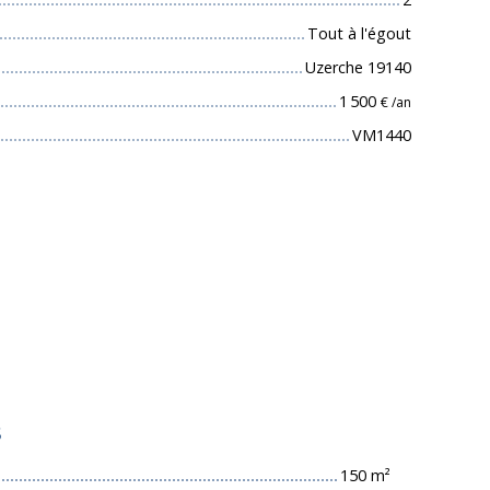
Tout à l'égout
Uzerche 19140
1 500
€ /an
VM1440
s
150 m²