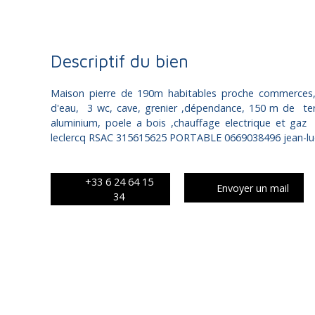
Descriptif du bien
Maison pierre de 190m habitables proche commerces,
d'eau, 3 wc, cave, grenier ,dépendance, 150 m de terr
aluminium, poele a bois ,chauffage electrique et gaz
leclercq RSAC 315615625 PORTABLE 0669038496 jean-luc.
+33 6 24 64 15
Envoyer un mail
34