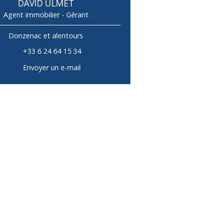
DAVID ULMET
Agent immobilier - Gérant
Donzenac et alentours
+33 6 24 64 15 34
Envoyer un e-mail