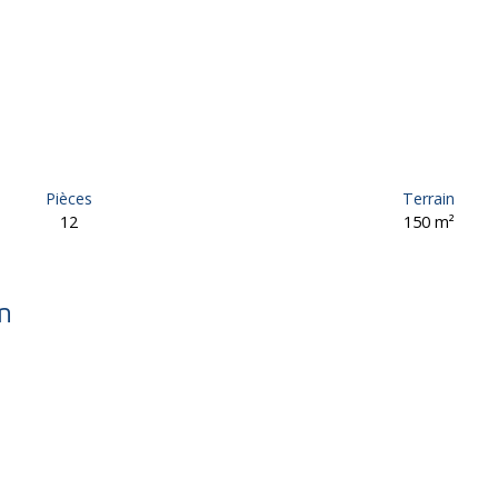
Pièces
Terrain
12
150
m²
n
s - Uzerche 19140