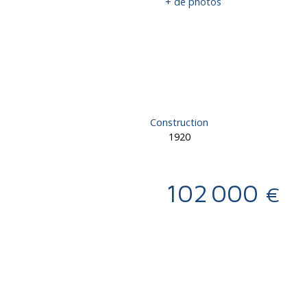
+ de photos
Construction
1920
102 000
€
Calculatrice
Ajouter aux favoris
Imprimer