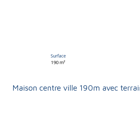
Surface
190
m²
Maison centre ville 190m avec terrai
Retour
Vente
Maison
Uzerche 19140
Maison à vendre, 12 pièce