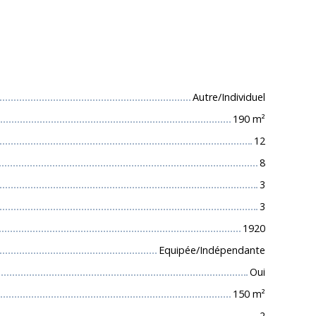
 techniques
Autre/Individuel
190
m²
12
8
3
3
1920
Equipée/Indépendante
Oui
150
m²
2