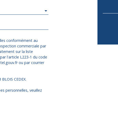
elles conformément au
rospection commerciale par
itement sur la liste
ar l'article L223-1 du code
el.gouv.fr ou par courrier
13 BLOIS CEDEX.
es personnelles, veuillez