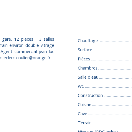
Caractéristiques
 gare, 12 pieces 3 salles
Chauffage
ain environ double vitrage
Surface
 Agent commercial jean luc
leclerc-coulier@orange.fr
Pièces
Chambres
Salle d'eau
WC
Construction
Cuisine
Cave
Terrain
Niveaux (RDC inclus)