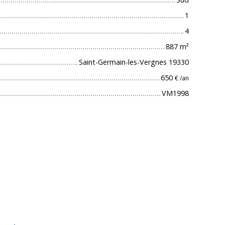
1
4
887
m²
Saint-Germain-les-Vergnes 19330
650
€ /an
VM1998