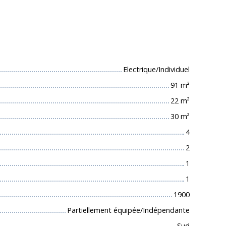
 techniques
Electrique/Individuel
91
m²
22
m²
30
m²
4
2
1
1
1900
Partiellement équipée/Indépendante
Sud