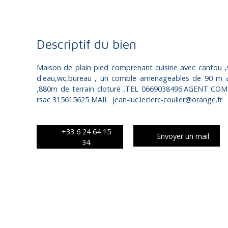
Descriptif du bien
Maison de plain pied comprenant cuisine avec cantou ,
d'eau,wc,bureau , un comble amenageables de 90 m a
,880m de terrain cloturé .TEL 0669038496.AGENT COM
rsac 315615625 MAIL jean-luc.leclerc-coulier@orange.fr
+33 6 24 64 15
Envoyer un mail
34