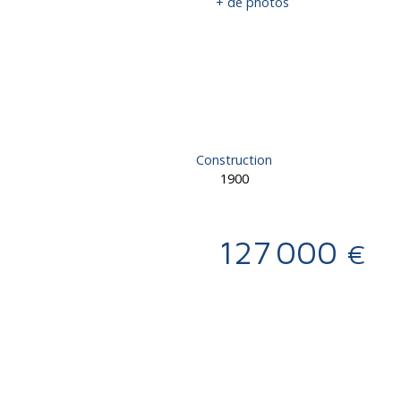
+ de photos
Construction
1900
127 000
€
Calculatrice
Ajouter aux favoris
Imprimer