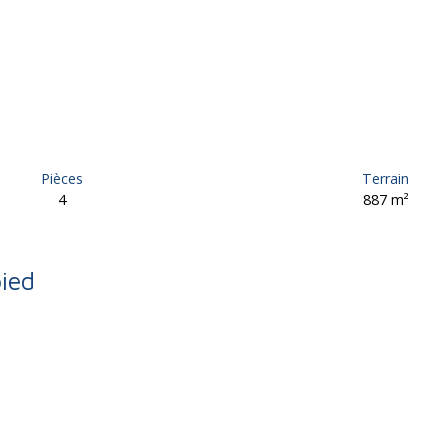
Pièces
Terrain
4
887
m²
pied
à vendre, 4 pièces - Saint-Germain-les-Vergnes 19330