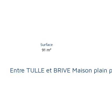
Surface
91
m²
Entre TULLE et BRIVE Maison plain 
Retour
Vente
Maison
Saint-Germain-les-Vergnes 19330
Maison 