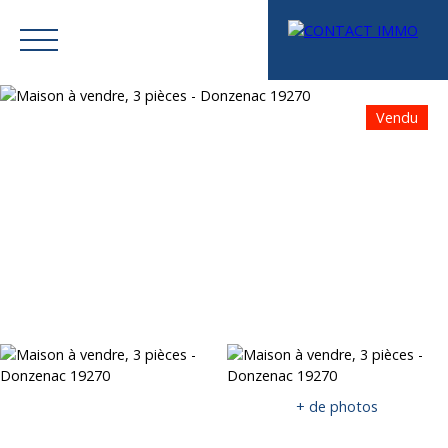
Vendu
Menu
Mes favoris
Espace vendeur
Estimation
+ de photos