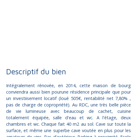
Vente
Maison
Donzenac 19270
Maison à vendre, 3 pièces - Donzenac 19270
Descriptif du bien
Intégralement rénovée, en 2014, cette maison de bourg
conviendra aussi bien pourune résidence principale que pour
un investiisement locatif (loué 505€, rentabilité net 7,80% ,
pas de charge de copropriété). Au RDC, une très belle pièce
de vie lumineuse avec beaucoup de cachet, cuisine
totalement équipée, salle d'eau et wc. A l'étage, deux
chambres et wc. Chaque fait 40 m2 au sol. Cave sur toute la
surface, et même une superbe cave voutée en plus pour les
amateurs de vins. Pas d'extérieur. Parking à proximité. Ecole