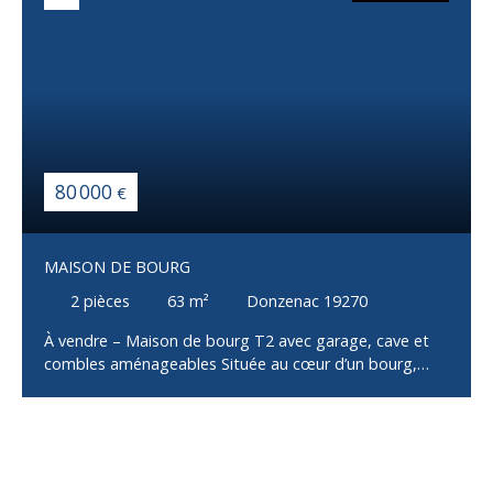
80 000
€
MAISON DE BOURG
2
pièces
63
m²
Donzenac 19270
À vendre – Maison de bourg T2 avec garage, cave et
combles aménageables Située au cœur d’un bourg,
cette maison mitoyenne des deux côtés offre un beau
potentiel d’aménagement et conviendra aussi bien à un
premier achat qu’à un investissement locatif. D'une
configuration atypique, elle se compose : Au rez-de-
chaussée : Un salonUn garageUne caveUn espace