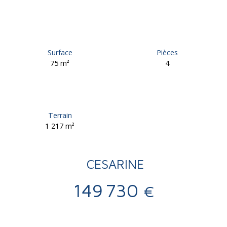
Surface
Pièces
75
m²
4
Terrain
1 217
m²
CESARINE
149 730
€