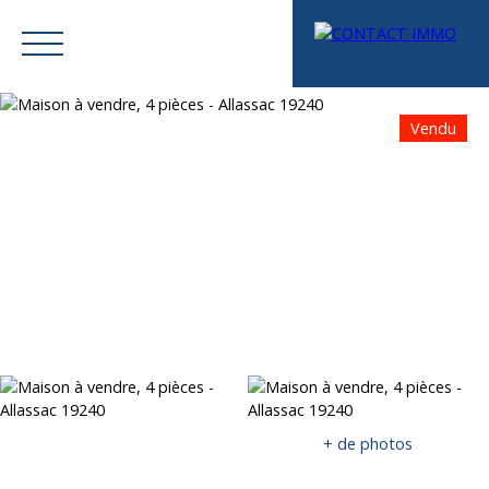
Vendu
Menu
Mes favoris
Espace vendeur
Estimation
+ de photos