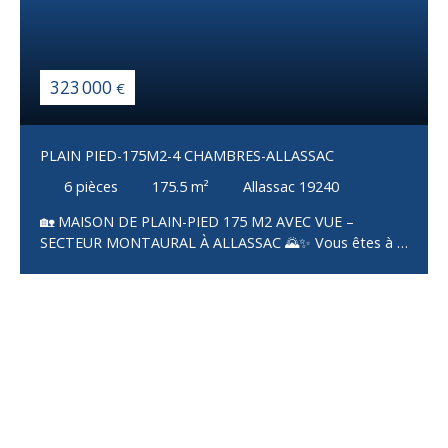
323 000
€
PLAIN PIED-175M2-4 CHAMBRES-ALLASSAC
6
pièces
175.5
m²
Allassac 19240
🏡 MAISON DE PLAIN-PIED 175 M2 AVEC VUE –
SECTEUR MONTAURAL À ALLASSAC 🌄✨ Vous êtes à la
recherche d’une maison spacieuse, confortable et prête
à vivre ? Cette maison de plain-pied construite en 2009,
d’environ 175 m², pourrait bien être votre prochain
coup de cœur ❤️ Dès l'entrée, vous découvrirez une
vaste pièce de vie lumineuse de 65 m², composée d’un
salon-séjour avec cuisine Veneta aménagée et équipée,
ouverte sur l’espace de vie 🍽️☀️. Un ensemble moderne,
chaleureux et parfaitement agencé pour recevoir et
profiter du quotidien. Cette belle pièce de vie s’ouvre