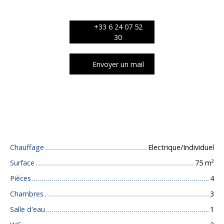
+33 6 24 07 52
30
Envoyer un mail
Caractéristiques techniques
Chauffage
Electrique/Individuel
Surface
75
m²
Pièces
4
Chambres
3
Salle d'eau
1