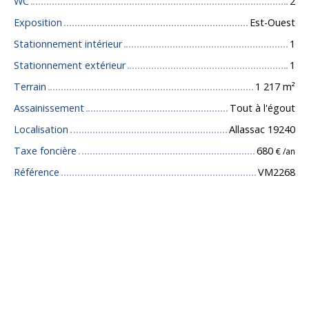
WC
2
Exposition
Est-Ouest
Stationnement intérieur
1
Stationnement extérieur
1
Terrain
1 217
m²
Assainissement
Tout à l'égout
Localisation
Allassac 19240
Taxe foncière
680
€ /an
Référence
VM2268