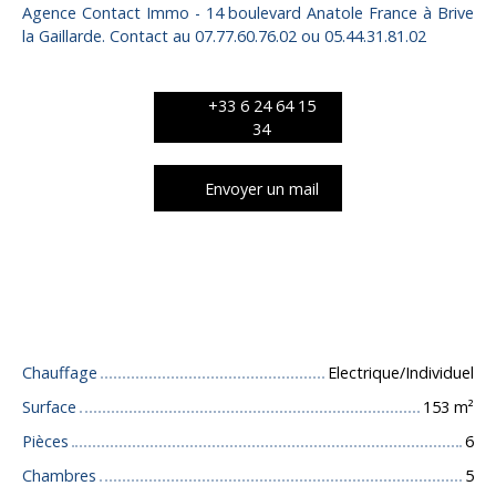
Agence Contact Immo - 14 boulevard Anatole France à Brive
la Gaillarde. Contact au 07.77.60.76.02 ou 05.44.31.81.02
+33 6 24 64 15
34
Envoyer un mail
Caractéristiques techniques
Chauffage
Electrique/Individuel
Surface
153
m²
Pièces
6
Chambres
5