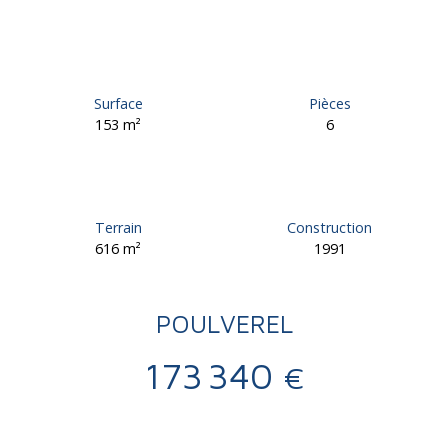
Surface
Pièces
153
m²
6
Terrain
Construction
616
m²
1991
POULVEREL
173 340
€