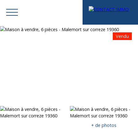
Vendu
Menu
Mes favoris
Espace vendeur
Estimation
+ de photos