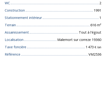
WC
2
Construction
1991
Stationnement intérieur
1
Terrain
616
m²
Assainissement
Tout à l'égout
Localisation
Malemort sur correze 19360
Taxe foncière
1 473
€ /an
Référence
VM2536