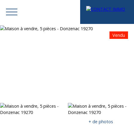
Vendu
Menu
Mes favoris
Espace vendeur
Estimation
+ de photos