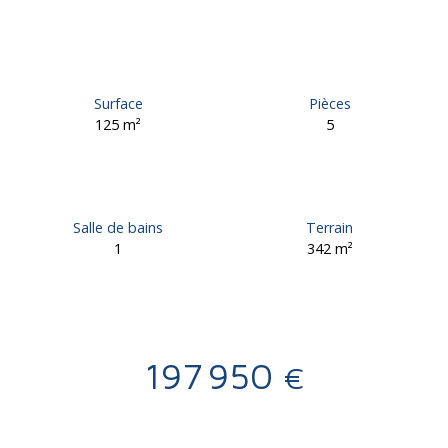
Surface
Pièces
125
m²
5
Salle de bains
Terrain
1
342
m²
197 950
€