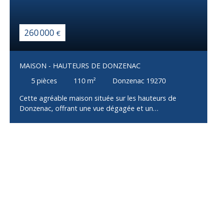
260 000
€
MAISON - HAUTEURS DE DONZENAC
5
pièces
110
m²
Donzenac 19270
Cette agréable maison située sur les hauteurs de
Donzenac, offrant une vue dégagée et un
environnement privilégié. Au rez-de-jardin : - Un sous-
sol intégral comprenant un garage avec porte
motorisée et un accès direct à la maison - Une cave
ainsi qu'un espace de stockage Au premier niveau : -
Une lumineuse pièce de vie d'environ 45 m² avec cuisine
équipée et aménagée, ouverte sur un espace salon
donnant accès à une terrasse en travertin - Une
chambre d'environ 10 m² avec accès à une terrasse à
l'arrière de la maison - Un WC indépendant complète ce
niveau À l'étage supérieur : - Une chambre bénéficiant