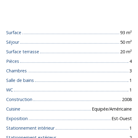
Caractéristiques techniques
Surface
93
m²
Séjour
50
m²
Surface terrasse
20
m²
Pièces
4
Chambres
3
Salle de bains
1
WC
1
Construction
2008
Cuisine
Equipée/Américaine
Exposition
Est-Ouest
Stationnement intérieur
1
Stationnement extérieur
2