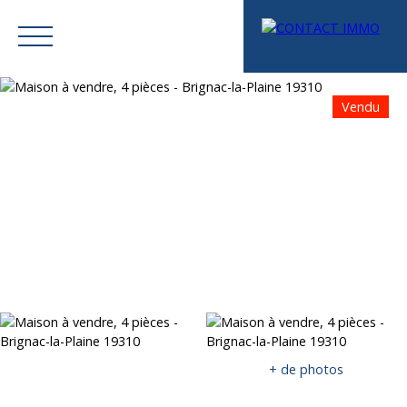
Vendu
Menu
Mes favoris
Espace vendeur
Estimation
+ de photos