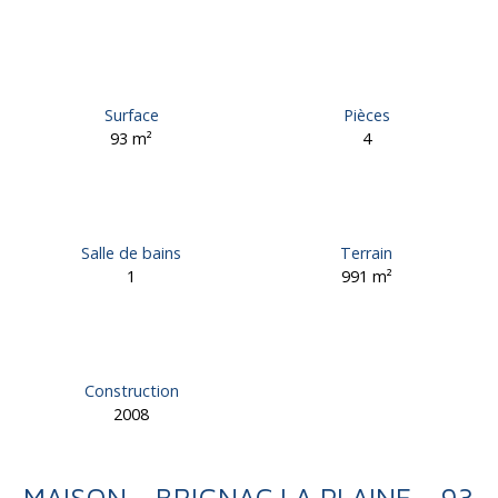
Surface
Pièces
93
m²
4
Salle de bains
Terrain
1
991
m²
Construction
2008
MAISON - BRIGNAC LA PLAINE - 93