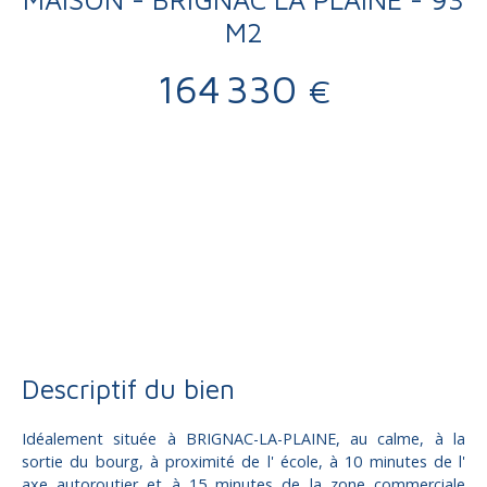
M2
164 330
€
Vente
Maison
Brignac-la-Plaine 19310
Maison à vendre, 4 pièces - Brignac-la-Plaine 19310
Descriptif du bien
Idéalement située à BRIGNAC-LA-PLAINE, au calme, à la
sortie du bourg, à proximité de l' école, à 10 minutes de l'
axe autoroutier et à 15 minutes de la zone commerciale