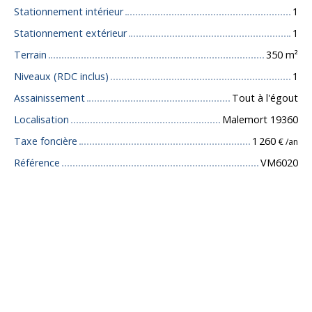
Stationnement intérieur
1
Stationnement extérieur
1
Terrain
350
m²
Niveaux (RDC inclus)
1
Assainissement
Tout à l'égout
Localisation
Malemort 19360
Taxe foncière
1 260
€ /an
Référence
VM6020