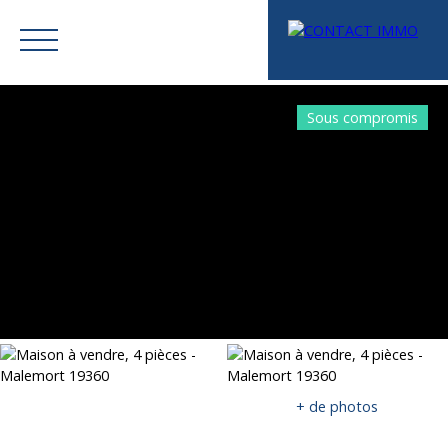
Sous compromis
Menu
Mes favoris
Espace vendeur
Estimation
+ de photos