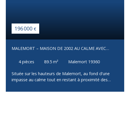
196 000
€
MALEMORT – MAISON DE 2002 AU CALME AVEC
JARDIN
4
pièces
89.5
m²
Malemort 19360
Située sur les hauteurs de Malemort, au fond d'une
impasse au calme tout en restant à proximité des
commodités, cette maison construite en 2002 offre un
cadre de vie agréable et fonctionnel. Dès l'entrée, vous
découvrirez une belle pièce de vie lumineuse avec un
vaste salon-séjour ouvert sur la cuisine, idéale pour
partager des moments en famille ou entre amis.
L'espace nuit se compose de trois chambres, d'une
salle de bains avec WC, offrant un agencement
pratique pour la vie quotidienne. Un garage attenant