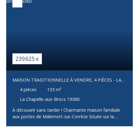
239 625
€
MAISON TRADITIONNELLE À VENDRE, 4 PIÈCES - LA
CHAPELLE-AUX-BROCS 19360
4
pièces
133
m²
La Chapelle-aux-Brocs 19360
À découvrir sans tarder ! Charmante maison familiale
aux portes de Malemort-sur-Corrèze Située sur la
commune de La Chapelle-aux-Brocs, à seulement deux
pas de Malemort-sur-Corrèze, cette agréable maison
individuelle de 130 m² habitables vous séduira par ses