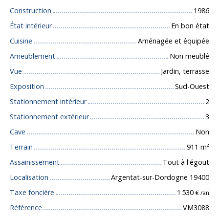
Construction
1986
État intérieur
En bon état
Cuisine
Aménagée et équipée
Ameublement
Non meublé
Vue
Jardin, terrasse
Exposition
Sud-Ouest
Stationnement intérieur
2
Stationnement extérieur
3
Cave
Non
Terrain
911
m²
Assainissement
Tout à l'égout
Localisation
Argentat-sur-Dordogne 19400
Taxe foncière
1 530
€ /an
Référence
VM3088