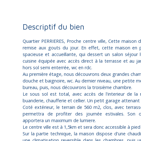
Descriptif du bien
Quartier PERRIERES, Proche centre ville, Cette maison 
remise aux gouts du jour. En effet, cette maison en p
spacieuse et accueillante, qui dessert un salon séjour 
cuisine équipée avec accès direct à la terrasse et au ja
hors sol semi enterrée, wc en rdc.
Au première étage, nous découvrons deux grandes chamb
douche et baignoire, wc. Au dernier niveau, une petite me
bureau, puis, nous découvrons la troisième chambre.
Le sous sol est total, avec accès de l'interieur de l
buanderie, chaufferie et cellier. Un petit garage attenant
Coté extérieur, le terrain de 560 m2, clos, avec terrass
permettra de profiter des journée estivales. Son o
apportera un maximum de lumiere.
Le centre ville est à 1,5km et sera donc accessible à pied
Sur la partie technique, la maison dispose d'une chaudi
une climatisation reversible dans les chambres, puis 