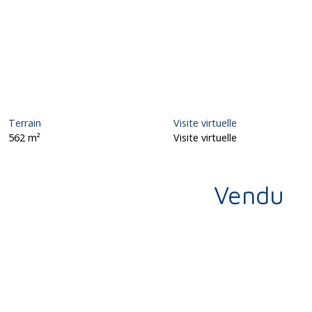
Terrain
Visite virtuelle
562
m²
Visite virtuelle
Vendu
Calculatrice
Ajouter aux favoris
Imprimer