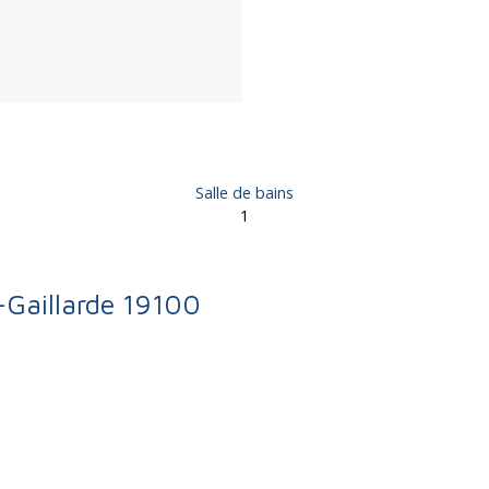
Salle de bains
1
a-Gaillarde 19100
 pièces - Brive-la-Gaillarde 19100