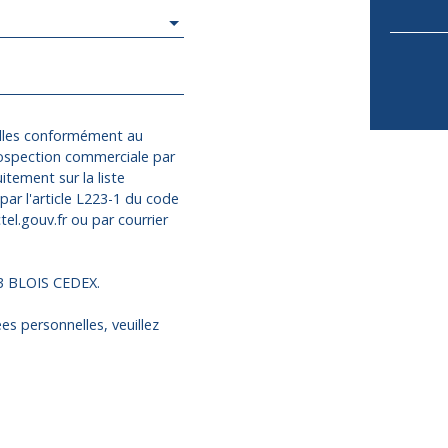
elles conformément au
rospection commerciale par
itement sur la liste
ar l'article L223-1 du code
el.gouv.fr ou par courrier
13 BLOIS CEDEX.
es personnelles, veuillez