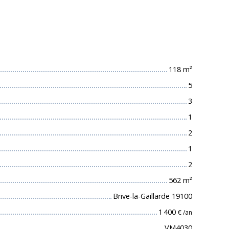
 techniques
118
m²
5
3
1
2
1
2
562
m²
Brive-la-Gaillarde 19100
1 400
€ /an
VM4030