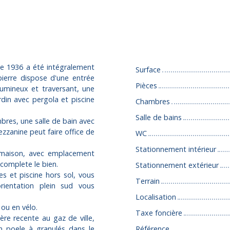
Caractéristiques
de 1936 a été intégralement
Surface
ierre dispose d'une entrée
Pièces
lumineux et traversant, une
rdin avec pergola et piscine
Chambres
Salle de bains
res, une salle de bain avec
zzanine peut faire office de
WC
Stationnement intérieur
a maison, avec emplacement
 complete le bien.
Stationnement extérieur
es et piscine hors sol, vous
Terrain
rientation plein sud vous
Localisation
 ou en vélo.
Taxe foncière
ère recente au gaz de ville,
un poele à granulés dans le
Référence