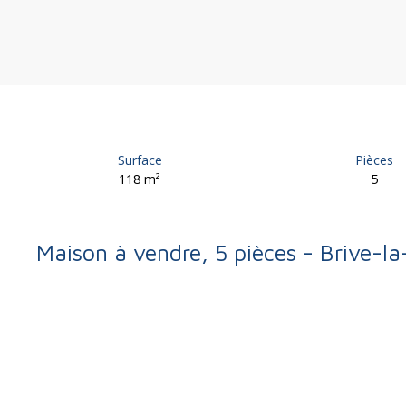
Surface
Pièces
118
m²
5
Maison à vendre, 5 pièces - Brive-l
Retour
Vente
Maison
Brive-la-Gaillarde 19100
Maison à vendre, 5