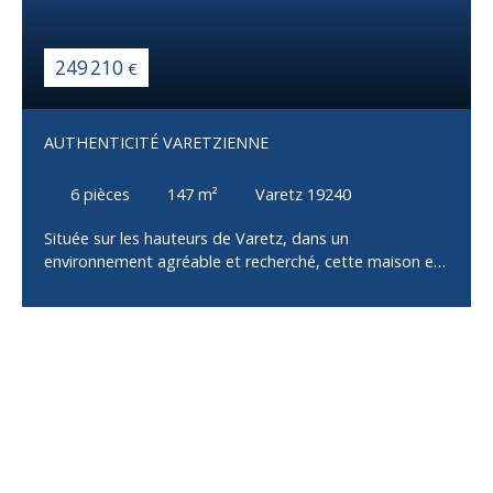
249 210
€
AUTHENTICITÉ VARETZIENNE
6
pièces
147
m²
Varetz 19240
Située sur les hauteurs de Varetz, dans un
environnement agréable et recherché, cette maison en
pierre entièrement rénovée offre un cadre de vie alliant
le charme de l'ancien et le confort d'aujourd'hui. La
maison principale se compose, au rez-de-chaussée,
d'un agréable salon/séjour lumineux, d'une cuisine
aménagée et équipée, d'une chambre, d'une salle
d'eau, d'un WC indépendant ainsi que d'une buanderie.
À l'étage, un espace ouvert dessert trois chambres,
une salle de bains et un WC indépendant. Une
dépendance complète l'ensemble et offre de
nombreuses possibilités d'utilisation : garage, atelier,