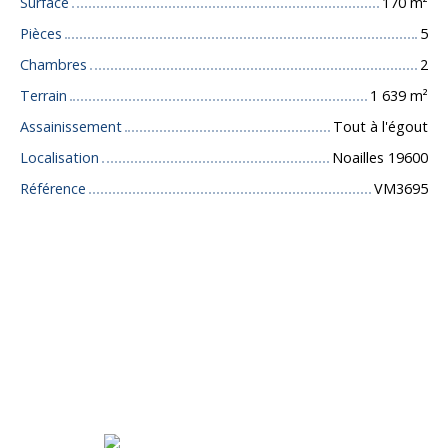
Surface
170
m²
Pièces
5
Chambres
2
Terrain
1 639
m²
Assainissement
Tout à l'égout
Localisation
Noailles 19600
Référence
VM3695