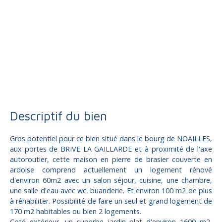
Vente
Maison
Noailles 19600
Maison à vendre, 5 pièces - Noailles 19600
Descriptif du bien
Gros potentiel pour ce bien situé dans le bourg de NOAILLES,
aux portes de BRIVE LA GAILLARDE et à proximité de l'axe
autoroutier, cette maison en pierre de brasier couverte en
ardoise comprend actuellement un logement rénové
d'environ 60m2 avec un salon séjour, cuisine, une chambre,
une salle d'eau avec wc, buanderie. Et environ 100 m2 de plus
à réhabiliter. Possibilité de faire un seul et grand logement de
170 m2 habitables ou bien 2 logements.
Coté extérieur, un superbe jardin plat d'environ 1600 m2,