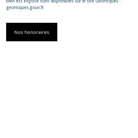
bien est exposé sont disponibles sur le site Géorisques :
georisques.gouv.fr.
Nos honoraires