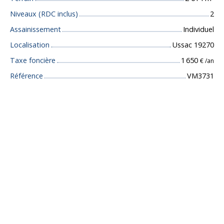
Niveaux (RDC inclus)
2
Assainissement
Individuel
Localisation
Ussac 19270
Taxe foncière
1 650
€ /an
Référence
VM3731