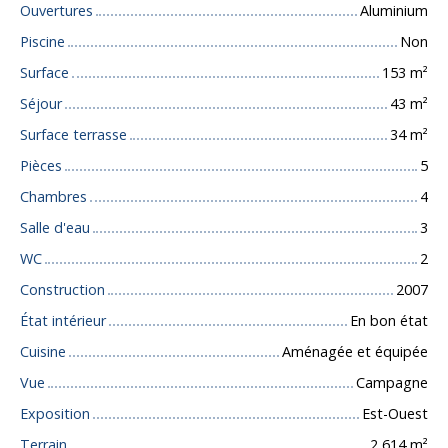
Ouvertures
Aluminium
Piscine
Non
Surface
153
m²
Séjour
43
m²
Surface terrasse
34
m²
Pièces
5
Chambres
4
Salle d'eau
3
WC
2
Construction
2007
État intérieur
En bon état
Cuisine
Aménagée et équipée
Vue
Campagne
Exposition
Est-Ouest
Terrain
2 614
m²