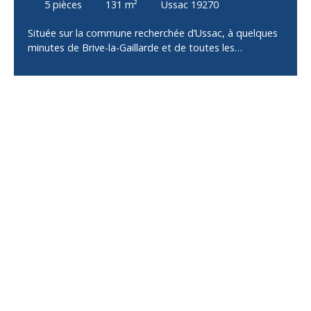
5
pièces
131
m²
Ussac 19270
Située sur la commune recherchée d’Ussac, à quelques
minutes de Brive-la-Gaillarde et de toutes les
commodités, cette maison d’environ 130 m² habitables
offre un fort potentiel de rénovation pour concrétiser
votre projet immobilier. La maison se compose de
deux plateaux d’environ 65 m² chacun, offrant de
nombreuses possibilités d’aménagement selon vos
besoins : résidence principale, maison familiale ou
projet locatif. Elle comprend actuellement : 3
chambres2 salons1 bureau1 cuisine2 salles de bains2
WC indépendantsLe bien est équipé d’un système de
chauffage mixte avec insert bois et chaudière gaz,
permettant différentes solutions de chauffage. À
l’extérieur, vous profiterez d’une spacieuse terrasse
d’environ 100 m², idéale pour partager des moments
conviviaux en famille ou entre amis. Un grand garage
d’environ 100 m² complète ce bien et offre de
nombreuses possibilités : stationnement de plusieurs
véhicules, atelier ou espace de stockage. L’ensemble
est implanté sur une parcelle d’environ 1 800 m², dans