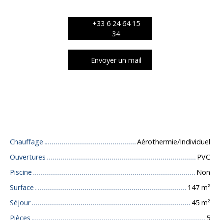
+33 6 24 64 15
34
Envoyer un mail
Caractéristiques techniques
Chauffage
Aérothermie/Individuel
Ouvertures
PVC
Piscine
Non
Surface
147
m²
Séjour
45
m²
Pièces
5