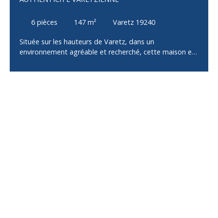
6
pièces
147
m²
Varetz 19240
Située sur les hauteurs de Varetz, dans un
environnement agréable et recherché, cette maison en
pierre entièrement rénovée offre un cadre de vie alliant
le charme de l'ancien et le confort d'aujourd'hui. La
maison principale se compose, au rez-de-chaussée,
d'un agréable salon/séjour lumineux, d'une cuisine
aménagée et équipée, d'une chambre, d'une salle
d'eau, d'un WC indépendant ainsi que d'une buanderie.
À l'étage, un espace ouvert dessert trois chambres,
une salle de bains et un WC indépendant. Une
dépendance complète l'ensemble et offre de
nombreuses possibilités d'utilisation : garage, atelier,
espace de stockage ou encore aménagement selon
vos besoins. Plusieurs caves en sous-sol viennent
également apporter des espaces de rangement
appréciables. À l'extérieur, vous profiterez d'un terrain
agréable bénéficiant d'une belle vue sur le château de
Castel Novel. La maison a fait l'objet d'une rénovation