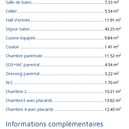
Salle de bains
7,33 m²
Cellier
5.54 m²
Hall d'entrée
11.91 m²
Séjour-Salon
43.25 m²
Cuisine équipée
9.84 m²
Couloir
1.41 m²
Chambre parentale
11.52 m²
SDE+WC parental
4.54 m²
Dressing parental
3,22 m²
W.C.
1.70 m²
Chambre 2
10.21 m²
Chambre3 avec placards
13.62 m²
Chambre 4 avec placards
12.45 m²
Informations complémentaires