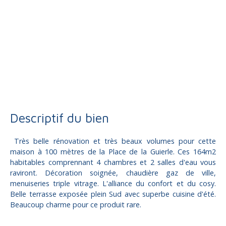
Vente
Maison
Brive-la-Gaillarde 19100
Maison à vendre, 6 pièces - Brive-la-Gaillarde 19100
Descriptif du bien
Très belle rénovation et très beaux volumes pour cette
maison à 100 mètres de la Place de la Guierle. Ces 164m2
habitables comprennant 4 chambres et 2 salles d'eau vous
raviront. Décoration soignée, chaudière gaz de ville,
menuiseries triple vitrage. L'alliance du confort et du cosy.
Belle terrasse exposée plein Sud avec superbe cuisine d'été.
Beaucoup charme pour ce produit rare.