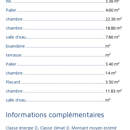
WC
3.38 m²
Palier
4.60 m²
chambre
22.36 m²
chambre
18.86 m²
salle d'eau
7.86 m²
buanderie
m²
terrasse
m²
Palier
3.40 m²
chambre
14 m²
Placard
3.50 m²
chambre
11.83 m²
salle d'eau
m²
Informations complémentaires
Classe énergie D, Classe climat D. Montant moyen estimé