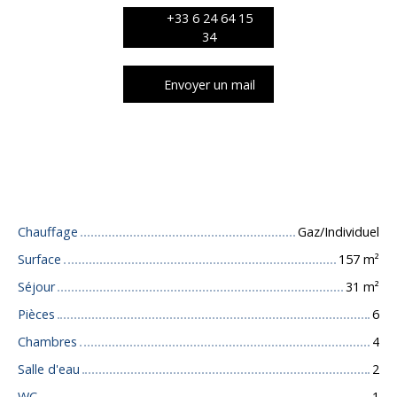
+33 6 24 64 15
34
Envoyer un mail
Caractéristiques techniques
Chauffage
Gaz/Individuel
Surface
157
m²
Séjour
31
m²
Pièces
6
Chambres
4
Salle d'eau
2
WC
1