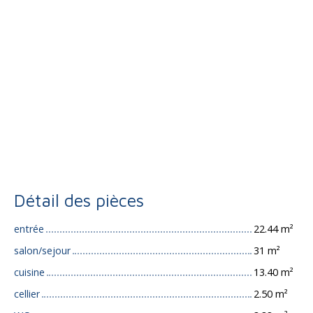
Détail des pièces
entrée
22.44 m²
salon/sejour
31 m²
cuisine
13.40 m²
cellier
2.50 m²