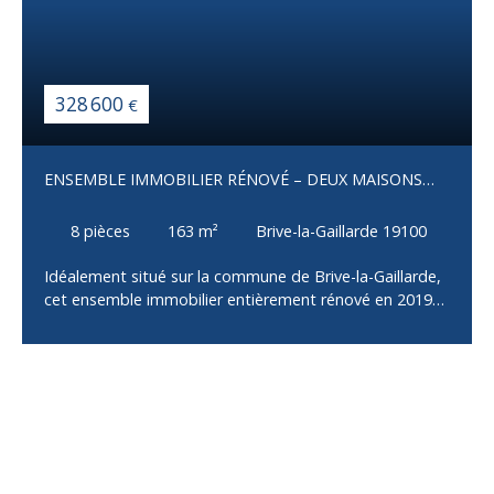
328 600
€
ENSEMBLE IMMOBILIER RÉNOVÉ – DEUX MAISONS
INDÉPENDANTES – BRIVE-LA-GAILLARDE
8
pièces
163
m²
Brive-la-Gaillarde 19100
Idéalement situé sur la commune de Brive-la-Gaillarde,
cet ensemble immobilier entièrement rénové en 2019
se compose de deux maisons indépendantes
implantées sur une parcelle de 690 m² avec jardin et
puits, sans aucun travaux à prévoir. La maison
principale, d'environ 100 m², offre un salon, une cuisine
aménagée et équipée ouvrant sur une terrasse de 25
m², deux chambres et une salle d'eau avec WC. Son
sous-sol entièrement aménagé comprend un grand
dressing, un bureau, une vaste pièce de 27 m² pouvant