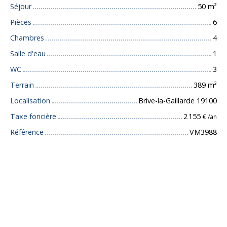
Séjour
50
m²
Pièces
6
Chambres
4
Salle d'eau
1
WC
3
Terrain
389
m²
Localisation
Brive-la-Gaillarde 19100
Taxe foncière
2 155
€ /an
Référence
VM3988