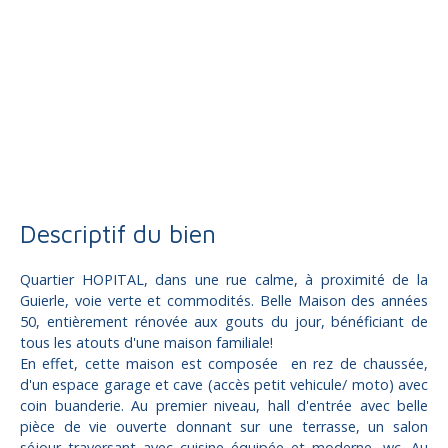
Vente
Maison
Brive-la-Gaillarde 19100
Maison à vendre, 6 pièces - Brive-la-Gaillarde 19100
Descriptif du bien
Quartier HOPITAL, dans une rue calme, à proximité de la
Guierle, voie verte et commodités. Belle Maison des années
50, entièrement rénovée aux gouts du jour, bénéficiant de
tous les atouts d'une maison familiale!
En effet, cette maison est composée en rez de chaussée,
d'un espace garage et cave (accès petit vehicule/ moto) avec
coin buanderie. Au premier niveau, hall d'entrée avec belle
pièce de vie ouverte donnant sur une terrasse, un salon
séjour traversant avec cuisine équipée et moderne, wc. Au