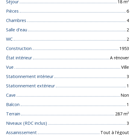
Séjour
18
m²
Pièces
6
Chambres
4
Salle d'eau
2
WC
2
Construction
1953
État intérieur
A rénover
Vue
Ville
Stationnement intérieur
3
Stationnement extérieur
1
Cave
Non
Balcon
1
Terrain
287
m²
Niveaux (RDC inclus)
3
Assainissement
Tout à l'égout