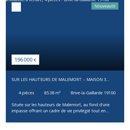
Nouveauté
196 000
€
SUR LES HAUTEURS DE MALEMORT – MAISON 3
CHAMBRES AVEC GARAGE
4
pièces
85.38
m²
Brive-la-Gaillarde 19100
Située sur les hauteurs de Malemort, au fond d'une
impasse offrant un cadre de vie privilégié tout en
restant à proximité immédiate des commerces, écoles
et services, cette maison construite en 2002 saura
séduire les familles à la recherche de confort et de