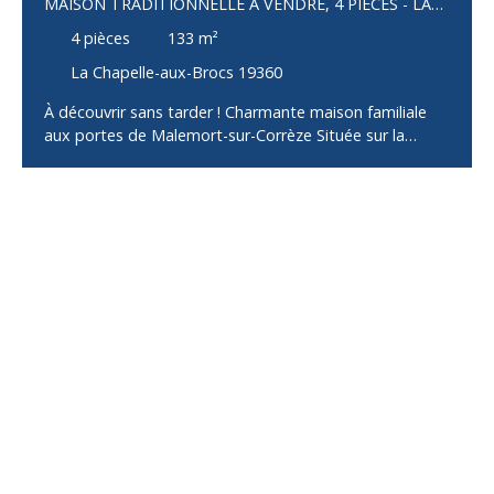
MAISON TRADITIONNELLE À VENDRE, 4 PIÈCES - LA
CHAPELLE-AUX-BROCS 19360
4
pièces
133
m²
La Chapelle-aux-Brocs 19360
À découvrir sans tarder ! Charmante maison familiale
aux portes de Malemort-sur-Corrèze Située sur la
commune de La Chapelle-aux-Brocs, à seulement deux
pas de Malemort-sur-Corrèze, cette agréable maison
individuelle de 130 m² habitables vous séduira par ses
volumes généreux, son excellent état d'entretien et
son environnement paisible. Dès l'entrée, vous
découvrirez un vaste salon/séjour de 43 m², baigné de
lumière, offrant un espace de vie convivial et
chaleureux. La cuisine entièrement aménagée et
équipée est prête à accueillir vos moments en famille
ou entre amis. Côté nuit, la maison dispose de 3
chambres, d'une salle d'eau, d'un WC indépendant,
ainsi que d'une seconde salle d'eau avec WC, apportant
un confort appréciable au quotidien. En rez-de-jardin,
une cuisine d'été avec espace buanderie complète les
prestations et offre de nombreuses possibilités