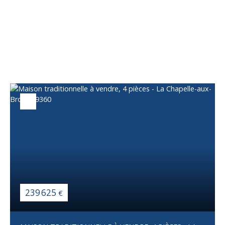
Vous apprécierez
également
239 625
€