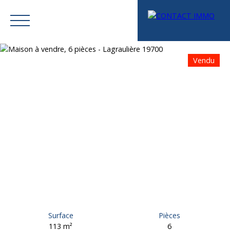
Vendu
Menu
Mes favoris
Espace vendeur
Estimation
Surface
Pièces
113
m²
6