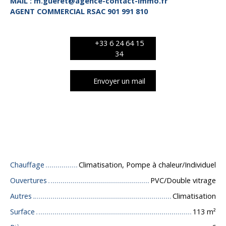
MAIL : m.gueret@agence-contact-immo.fr
AGENT COMMERCIAL RSAC 901 991 810
+33 6 24 64 15
34
Envoyer un mail
Caractéristiques techniques
Chauffage
Climatisation, Pompe à chaleur/Individuel
Ouvertures
PVC/Double vitrage
Autres
Climatisation
Surface
113
m²