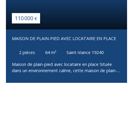
110 000
€
MAISON DE PLAIN-PIED AVEC LOCATAIRE EN PLACE
2
pièces
64
m²
Saint-Viance 19240
Maison de plain-pied avec locataire en place Située
dans un environnement calme, cette maison de plain-
pied offre une belle opportunité d’investissement
locatif avec un locataire actuellement en place. Elle se
compose d’un salon-séjour lumineux avec cuisine
ouverte, d’une chambre, d’une salle d’eau ainsi que d’un
WC indépendant. À l’extérieur, vous profiterez d’une
agréable terrasse donnant sur un terrain d’environ 1000
m², offrant un cadre verdoyant et paisible. Maison
fonctionnelle et bien agencée, idéale pour un
investissement sécurisé avec revenus locatifs
immédiats. À découvrir sans tarder !