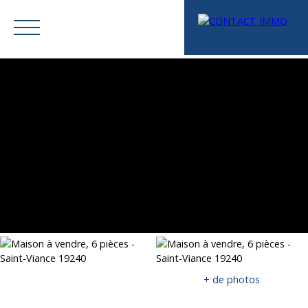
Menu
Mes favoris
Espace vendeur
Estimation
+ de photos