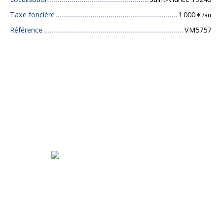
Taxe foncière
1 000
€ /an
Référence
VM5757