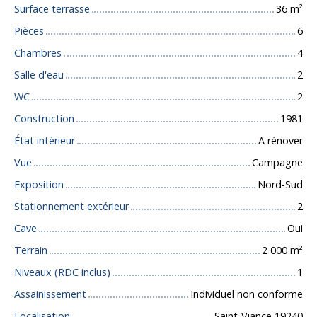
Surface terrasse
36
m²
Pièces
6
Chambres
4
Salle d'eau
2
WC
2
Construction
1981
État intérieur
A rénover
Vue
Campagne
Exposition
Nord-Sud
Stationnement extérieur
2
Cave
Oui
Terrain
2 000
m²
Niveaux (RDC inclus)
1
Assainissement
Individuel non conforme
Localisation
Saint-Viance 19240