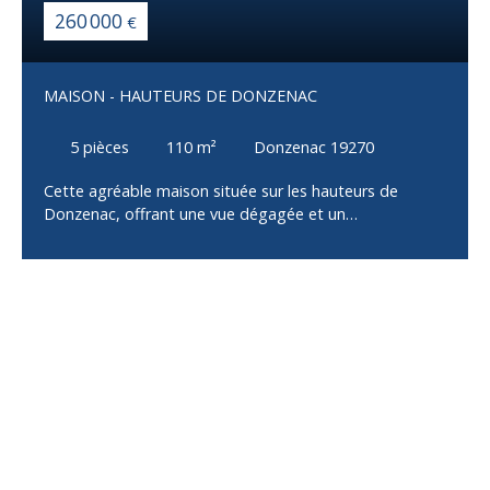
260 000
€
MAISON - HAUTEURS DE DONZENAC
5
pièces
110
m²
Donzenac 19270
Cette agréable maison située sur les hauteurs de
Donzenac, offrant une vue dégagée et un
environnement privilégié. Au rez-de-jardin : - Un sous-
sol intégral comprenant un garage avec porte
motorisée et un accès direct à la maison - Une cave
ainsi qu'un espace de stockage Au premier niveau : -
Une lumineuse pièce de vie d'environ 45 m² avec cuisine
équipée et aménagée, ouverte sur un espace salon
donnant accès à une terrasse en travertin - Une
chambre d'environ 10 m² avec accès à une terrasse à
l'arrière de la maison - Un WC indépendant complète ce
niveau À l'étage supérieur : - Une chambre bénéficiant
d'une belle luminosité, avec espace dressing et balcon
privatif - Une salle d'eau équipée d'une douche à