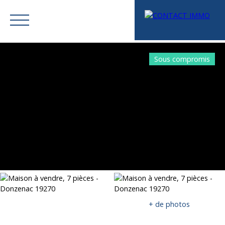
Sous compromis
Menu
Mes favoris
Espace vendeur
Estimation
+ de photos