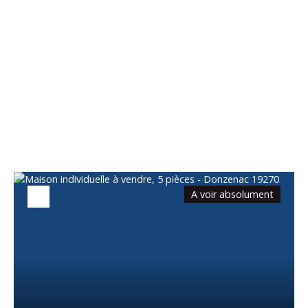
Vous apprécierez
également
A voir absolument