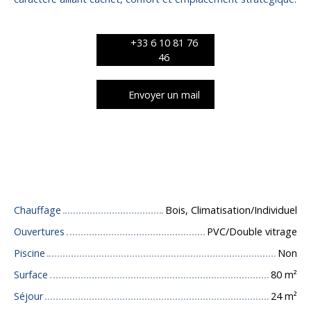
+33 6 10 81 76
46
Envoyer un mail
Caractéristiques techniques
Chauffage
Bois, Climatisation/Individuel
Ouvertures
PVC/Double vitrage
Piscine
Non
Surface
80
m²
Séjour
24
m²