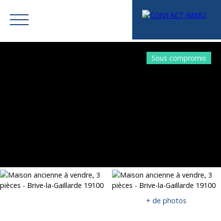
Sous compromis
Menu
Mes favoris
Espace vendeur
Estimation
+ de photos