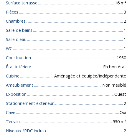
Surface terrasse
16
m²
Pièces
3
Chambres
2
Salle de bains
1
Salle d'eau
1
WC
1
Construction
1930
État intérieur
En bon état
Cuisine
Aménagée et équipée/Indépendante
Ameublement
Non meublé
Exposition
Ouest
Stationnement extérieur
2
Cave
Oui
Terrain
530
m²
Niveaux (RDC inclus)
2