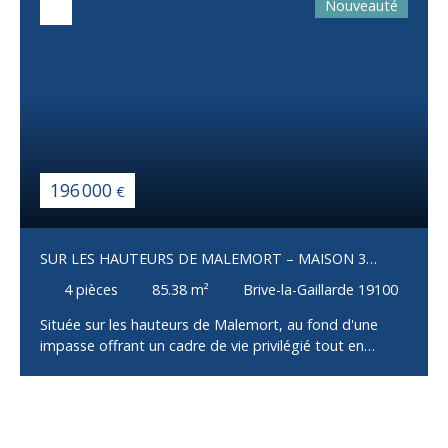
Nouveauté
196 000
€
SUR LES HAUTEURS DE MALEMORT – MAISON 3
CHAMBRES AVEC GARAGE
4
pièces
85.38
m²
Brive-la-Gaillarde 19100
Située sur les hauteurs de Malemort, au fond d'une
impasse offrant un cadre de vie privilégié tout en
restant à proximité immédiate des commerces, écoles
et services, cette maison construite en 2002 saura
séduire les familles à la recherche de confort et de
fonctionnalité. Dès l'entrée, vous découvrirez une