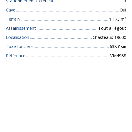
Stationnement extérieur
3
Cave
Oui
Terrain
1 173
m²
Assainissement
Tout à l'égout
Localisation
Chasteaux 19600
Taxe foncière
638
€ /an
Référence
VM4988