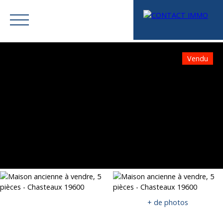
Vendu
Menu
Mes favoris
Espace vendeur
Estimation
+ de photos