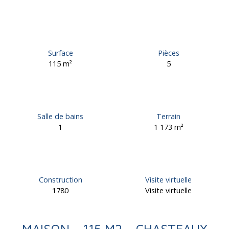
Surface
Pièces
115
m²
5
Salle de bains
Terrain
1
1 173
m²
Construction
Visite virtuelle
1780
Visite virtuelle
MAISON - 115 M2 - CHASTEAUX