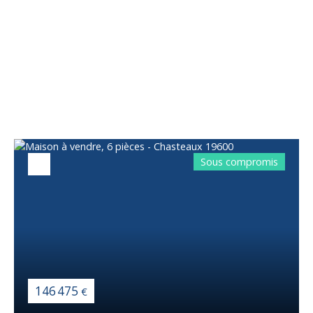
Vous apprécierez
également
Sous compromis
146 475
€