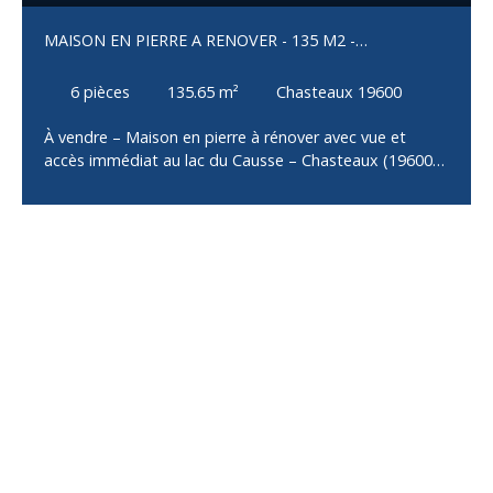
MAISON EN PIERRE A RENOVER - 135 M2 -
CHASTEAUX
6
pièces
135.65
m²
Chasteaux 19600
À vendre – Maison en pierre à rénover avec vue et
accès immédiat au lac du Causse – Chasteaux (19600)
Située sur la charmante commune de Chasteaux, à
seulement quelques minutes de Brive-la-Gaillarde,
cette authentique maison en pierre de 1904 offre un
cadre de vie rare, avec une vue imprenable et un accès
direct au lac du Causse. D’une superficie d’environ 135
m² habitables, elle présente un fort potentiel de
rénovation pour les amateurs de belles pierres et de
projets à personnaliser. Agencement : Rez-de-chaussée
: EntréeWC avec lave-mainsCuisineSalon / salle à
mangerCellierCaveDeux garages attenantsÉtage :
Palier desservant quatre chambres, un bureau, une
salle d’eau, un WC séparé,Ancienne cuisine donnant
accès aux combles aménageablesDépendances :
Grange en pierreSéchoir à noixÉléments techniques :