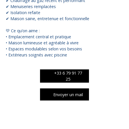
✔ Chauffage au gaz récent et performant
✔ Menuiseries remplacées
✔ Isolation refaite
✔ Maison saine, entretenue et fonctionnelle
💛 Ce qu’on aime :
• Emplacement central et pratique
• Maison lumineuse et agréable à vivre
• Espaces modulables selon vos besoins
• Extérieurs soignés avec piscine
+33 6 79 91 77
25
Envoyer un mail
Caractéristiques techniques