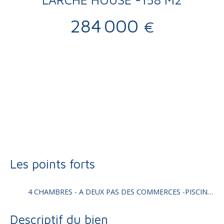
284 000
€
Vente
Maison
Larche 19600
Maison ancienne à vendre, 7 pièces - Larche 19600
Les points forts
4 CHAMBRES - A DEUX PAS DES COMMERCES -PISCINE -
Descriptif du bien