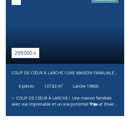
299 000
€
COUP DE CŒUR À LARCHE ! UNE MAISON FAMILIALE
AVEC VUE IMPRENABLE
6
pièces
137.83
m²
Larche 19600
✨ COUP DE CŒUR À LARCHE ! Une maison familiale
avec vue imprenable et un vrai potentiel 💙🏡 🌿 Envie
d'espace, de confort et d'un cadre de vie privilégié ?
Cette belle maison construite en 1981, d'environ 137
m² habitables, n'attend plus que vous ! Implantée sur
un magnifique terrain arboré de 1 895 m², elle offre une