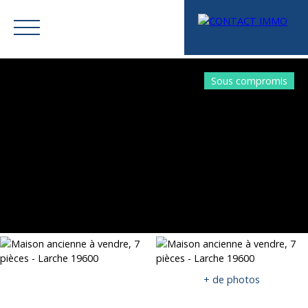
Sous compromis
Menu
Mes favoris
Espace vendeur
Estimation
+ de photos