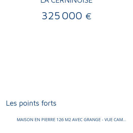
325 000
€
Vente
Maison
Saint-Cernin-de-Larche 19600
Maison ancienne à vendre, 7 pièces - Saint-Cernin-de-Larche
19600
Les points forts
MAISON EN PIERRE 126 M2 AVEC GRANGE - VUE CAMPAGNE -CALME - 64 744 M2 DE TERRAIN