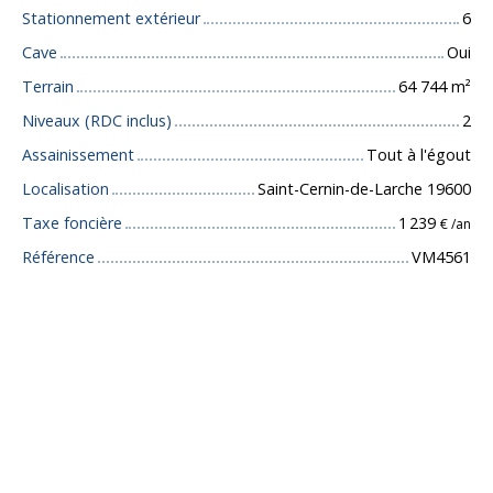
Stationnement extérieur
6
Cave
Oui
Terrain
64 744
m²
Niveaux (RDC inclus)
2
Assainissement
Tout à l'égout
Localisation
Saint-Cernin-de-Larche 19600
Taxe foncière
1 239
€ /an
Référence
VM4561