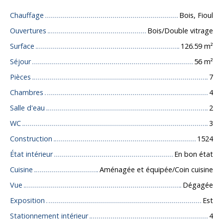
Chauffage
Bois, Fioul
Ouvertures
Bois/Double vitrage
Surface
126.59
m²
Séjour
56
m²
Pièces
7
Chambres
4
Salle d'eau
2
WC
3
Construction
1524
État intérieur
En bon état
Cuisine
Aménagée et équipée/Coin cuisine
Vue
Dégagée
Exposition
Est
Stationnement intérieur
4