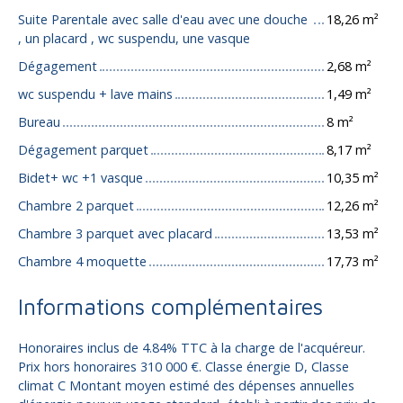
Suite Parentale avec salle d'eau avec une douche
18,26 m²
, un placard , wc suspendu, une vasque
Dégagement
2,68 m²
wc suspendu + lave mains
1,49 m²
Bureau
8 m²
Dégagement parquet
8,17 m²
Bidet+ wc +1 vasque
10,35 m²
Chambre 2 parquet
12,26 m²
Chambre 3 parquet avec placard
13,53 m²
Chambre 4 moquette
17,73 m²
Informations complémentaires
Honoraires inclus de 4.84% TTC à la charge de l'acquéreur.
Prix hors honoraires 310 000 €. Classe énergie D, Classe
climat C Montant moyen estimé des dépenses annuelles