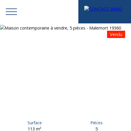
Vendu
Menu
Mes favoris
Espace vendeur
Estimation
Surface
Pièces
113
m²
5