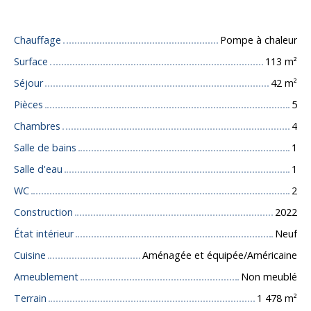
Caractéristiques techniques
Chauffage
Pompe à chaleur
Surface
113
m²
Séjour
42
m²
Pièces
5
Chambres
4
Salle de bains
1
Salle d'eau
1
WC
2
Construction
2022
État intérieur
Neuf
Cuisine
Aménagée et équipée/Américaine
Ameublement
Non meublé
Terrain
1 478
m²