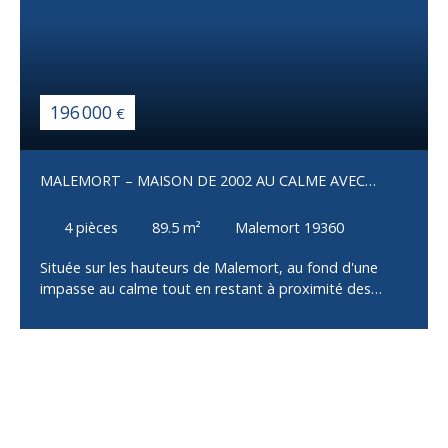
196 000
€
MALEMORT – MAISON DE 2002 AU CALME AVEC
JARDIN
4
pièces
89.5
m²
Malemort 19360
Située sur les hauteurs de Malemort, au fond d'une
impasse au calme tout en restant à proximité des
commodités, cette maison construite en 2002 offre un
cadre de vie agréable et fonctionnel. Dès l'entrée, vous
découvrirez une belle pièce de vie lumineuse avec un
vaste salon-séjour ouvert sur la cuisine, idéale pour
partager des moments en famille ou entre amis.
L'espace nuit se compose de trois chambres, d'une
salle de bains avec WC, offrant un agencement