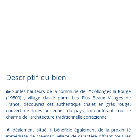
Vente
Maison
Collonges-la-Rouge 19500
Maison individuelle à vendre, 1 pièce - Collonges-la-Rouge
19500
Descriptif du bien
🏡 Sur les hauteurs de la commune de 📍Collonges-la-Rouge
(19500) , village classé parmi Les Plus Beaux Villages de
France, découvrez cet authentique chalet en grès rouge,
couvert de tuiles anciennes du pays, lui conférant tout le
charme de l’architecture traditionnelle corrézienne.
🌟Idéalement situé, il bénéficie également de la proximité
immédiate de Meyssac, village de caractère offrant tous les