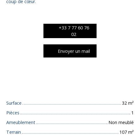
coup de cœur.
+33 7 77 60 76
02
Envoyer un mail
Caractéristiques techniques
Surface
32
m²
Pièces
1
Ameublement
Non meublé
Terrain
107
m²