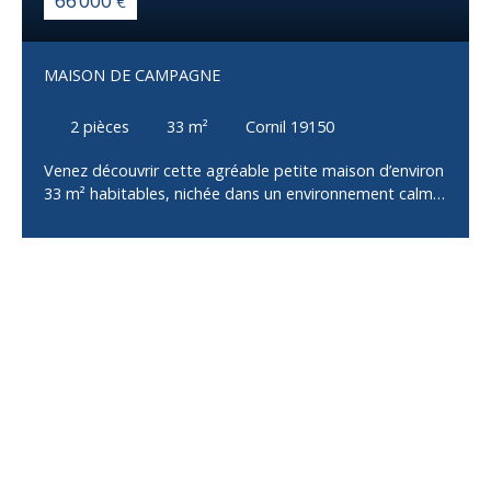
66 000
€
MAISON DE CAMPAGNE
2
pièces
33
m²
Cornil 19150
Venez découvrir cette agréable petite maison d’environ
33 m² habitables, nichée dans un environnement calme
et verdoyant, au cœur de la campagne entre Cornil et
Saint-Hilaire-Peyroux. Entièrement restauré en 2021, ce
bien offre un cadre de vie paisible, idéal pour un pied-à-
terre ou un projet de location. La maison se compose
d’une pièce de vie lumineuse avec cuisine ouverte sur la
salle à manger, d’un salon indépendant ainsi que d’une
salle d’eau avec WC. À l’extérieur, vous profiterez d’un
magnifique parc arboré d’environ 1 189 m², offrant un
véritable écrin de nature et de tranquillité. Deux places
de stationnement privatives situées devant la maison
complètent ce bien. Un bien rare, alliant charme, calme
et confort, dans un environnement préservé à