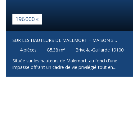
196 000
€
SUR LES HAUTEURS DE MALEMORT – MAISON 3
CHAMBRES AVEC GARAGE
4
pièces
85.38
m²
Brive-la-Gaillarde 19100
Située sur les hauteurs de Malemort, au fond d'une
impasse offrant un cadre de vie privilégié tout en
restant à proximité immédiate des commerces, écoles
et services, cette maison construite en 2002 saura
séduire les familles à la recherche de confort et de
fonctionnalité. Dès l'entrée, vous découvrirez une
spacieuse pièce de vie baignée de lumière, composée
d'un salon, d'un séjour et d'une cuisine ouverte, offrant
un bel espace convivial pour recevoir famille et amis.
L'espace nuit comprend trois chambres dont une avec
balcon, une salle de bains avec WC, ainsi qu'un WC
indépendant, garantissant un agencement pratique au
quotidien. Un garage complète l'ensemble, tandis que