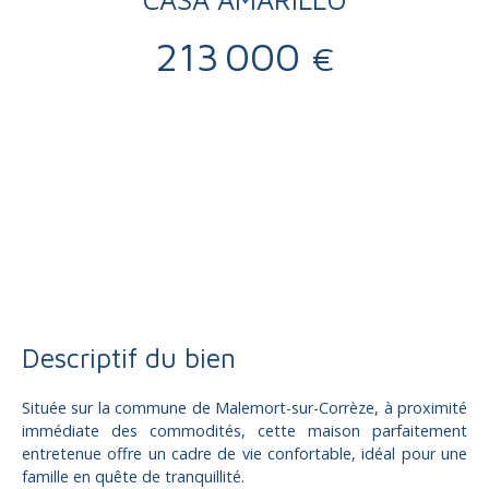
213 000
€
Vente
Maison
Malemort 19360
Maison individuelle à vendre, 4 pièces - Malemort 19360
Descriptif du bien
Située sur la commune de Malemort-sur-Corrèze, à proximité
immédiate des commodités, cette maison parfaitement
entretenue offre un cadre de vie confortable, idéal pour une
famille en quête de tranquillité.