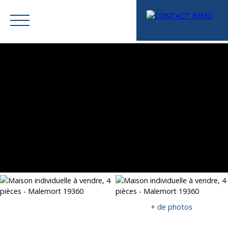
Menu
Mes favoris
Espace vendeur
Estimation
+ de photos