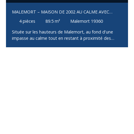
MALEMORT – MAISON DE 2002 AU CALME AVEC
JARDIN
4
pièces
89.5
m²
Malemort 19360
Située sur les hauteurs de Malemort, au fond d'une
impasse au calme tout en restant à proximité des
commodités, cette maison construite en 2002 offre un
cadre de vie agréable et fonctionnel. Dès l'entrée, vous
découvrirez une belle pièce de vie lumineuse avec un
vaste salon-séjour ouvert sur la cuisine, idéale pour
partager des moments en famille ou entre amis.
L'espace nuit se compose de trois chambres, d'une
salle de bains avec WC, offrant un agencement
pratique pour la vie quotidienne. Un garage attenant
complète l'ensemble. À l'extérieur, vous profiterez d'un
terrain d'environ 640 m², faisant le tour de la maison,
parfait pour les enfants, les repas en terrasse ou vos
futurs projets d'aménagement.