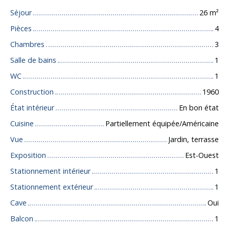
Séjour
26
m²
Pièces
4
Chambres
3
Salle de bains
1
WC
1
Construction
1960
État intérieur
En bon état
Cuisine
Partiellement équipée/Américaine
Vue
Jardin, terrasse
Exposition
Est-Ouest
Stationnement intérieur
1
Stationnement extérieur
1
Cave
Oui
Balcon
1