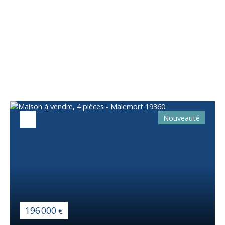
Vous apprécierez
également
Nouveauté
196 000
€