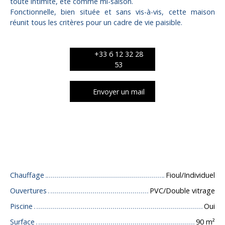
toute intimité, été comme mi-saison.
Fonctionnelle, bien située et sans vis-à-vis, cette maison
réunit tous les critères pour un cadre de vie paisible.
+33 6 12 32 28
53
Envoyer un mail
Caractéristiques techniques
Chauffage
Fioul/Individuel
Ouvertures
PVC/Double vitrage
Piscine
Oui
Surface
90
m²