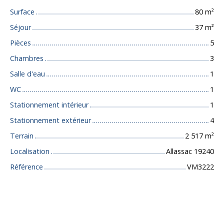
Surface
80
m²
Séjour
37
m²
Pièces
5
Chambres
3
Salle d'eau
1
WC
1
Stationnement intérieur
1
Stationnement extérieur
4
Terrain
2 517
m²
Localisation
Allassac 19240
Référence
VM3222