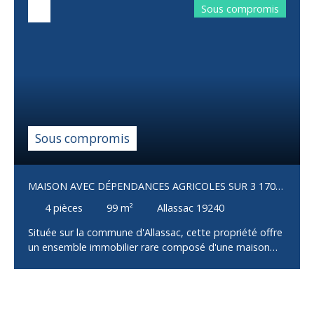
Sous compromis
Sous compromis
MAISON AVEC DÉPENDANCES AGRICOLES SUR 3 170
M² DE TERRAIN – ALLASSAC
4
pièces
99
m²
Allassac 19240
Située sur la commune d'Allassac, cette propriété offre
un ensemble immobilier rare composé d'une maison
d'habitation d'environ 100 m², de deux granges et d'un
hangar, le tout sur une parcelle de 3 170 m². La maison
se compose d'une entrée, d'une cuisine, d'un salon,
d'une salle à manger, de trois chambres, d'une salle