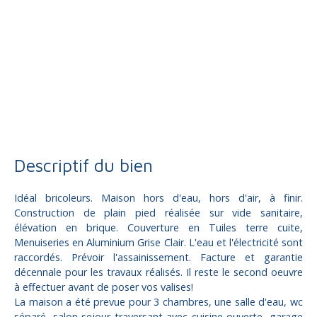
Vente
Maison
Allassac 19240
Maison individuelle à vendre, 5 pièces - Allassac 19240
Descriptif du bien
Idéal bricoleurs. Maison hors d'eau, hors d'air, à finir.
Construction de plain pied réalisée sur vide sanitaire,
élévation en brique. Couverture en Tuiles terre cuite,
Menuiseries en Aluminium Grise Clair. L'eau et l'électricité sont
raccordés. Prévoir l'assainissement. Facture et garantie
décennale pour les travaux réalisés. Il reste le second oeuvre
à effectuer avant de poser vos valises!
La maison a été prevue pour 3 chambres, une salle d'eau, wc
séparé, salon sejour traversant avec cuisine ouverte, garage