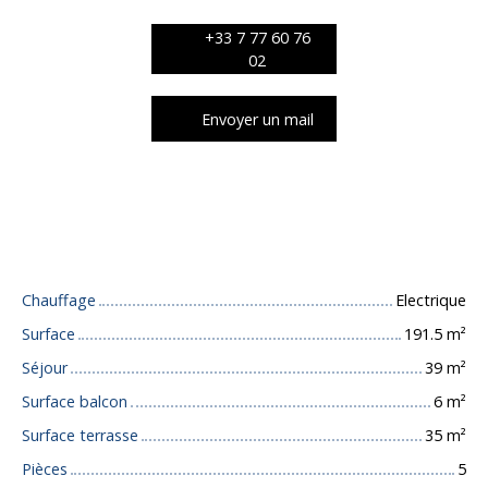
+33 7 77 60 76
02
Envoyer un mail
Caractéristiques techniques
Chauffage
Electrique
Surface
191.5
m²
Séjour
39
m²
Surface balcon
6
m²
Surface terrasse
35
m²
Pièces
5