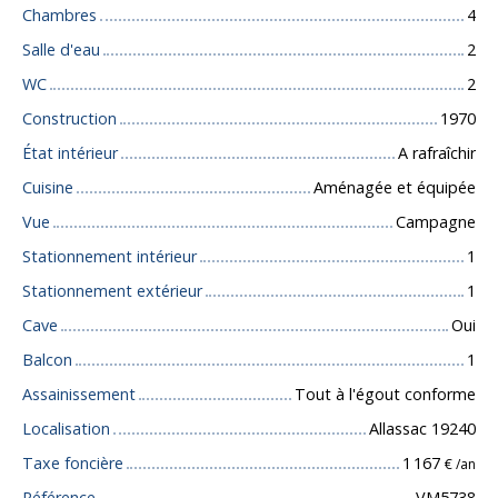
Chambres
4
Salle d'eau
2
WC
2
Construction
1970
État intérieur
A rafraîchir
Cuisine
Aménagée et équipée
Vue
Campagne
Stationnement intérieur
1
Stationnement extérieur
1
Cave
Oui
Balcon
1
Assainissement
Tout à l'égout conforme
Localisation
Allassac 19240
Taxe foncière
1 167
€ /an
Référence
VM5738