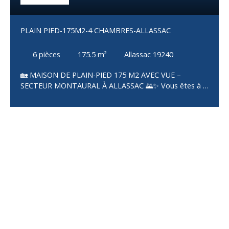
PLAIN PIED-175M2-4 CHAMBRES-ALLASSAC
6
pièces
175.5
m²
Allassac 19240
🏡 MAISON DE PLAIN-PIED 175 M2 AVEC VUE –
SECTEUR MONTAURAL À ALLASSAC 🌄✨ Vous êtes à la
recherche d’une maison spacieuse, confortable et prête
à vivre ? Cette maison de plain-pied construite en 2009,
d’environ 175 m², pourrait bien être votre prochain
coup de cœur ❤️ Dès l'entrée, vous découvrirez une
vaste pièce de vie lumineuse de 65 m², composée d’un
salon-séjour avec cuisine Veneta aménagée et équipée,
ouverte sur l’espace de vie 🍽️☀️. Un ensemble moderne,
chaleureux et parfaitement agencé pour recevoir et
profiter du quotidien. Cette belle pièce de vie s’ouvre
directement sur une agréable terrasse couverte offrant
une superbe vue dégagée sur la vallée 🌿🌄. 🛏️ Côté
nuit : ✔ 4 chambres, dont 3 avec placards intégrés et 1
avec dressing✔ Une salle d'eau équipée d’un bac