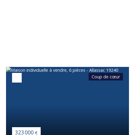
Vous apprécierez
également
Coup de cœur
323 000
€