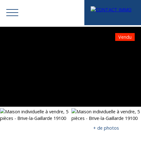
Vendu
Menu
Mes favoris
Espace vendeur
Estimation
+ de photos