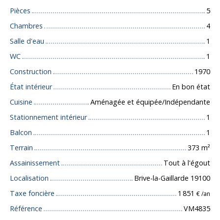
Pièces
5
Chambres
4
Salle d'eau
1
WC
1
Construction
1970
État intérieur
En bon état
Cuisine
Aménagée et équipée/Indépendante
Stationnement intérieur
1
Balcon
1
Terrain
373
m²
Assainissement
Tout à l'égout
Localisation
Brive-la-Gaillarde 19100
Taxe foncière
1 851
€ /an
Référence
VM4835