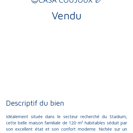
Vendu
Vente
Maison
Brive-la-Gaillarde 19100
Maison individuelle à vendre, 5 pièces - Brive-la-Gaillarde
19100
Descriptif du bien
Idéalement située dans le secteur recherché du Stadium,
cette belle maison familiale de 120 m² habitables séduit par
son excellent état et son confort moderne. Nichée sur un