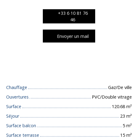
+33 6 10 81 76
46
Envoyer un mail
Caractéristiques techniques
Chauffage
Gaz/De ville
Ouvertures
PVC/Double vitrage
Surface
120.68
m²
Séjour
23
m²
Surface balcon
5
m²
Surface terrasse
15
m²