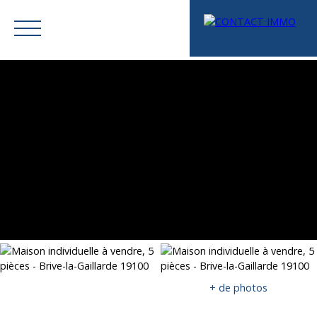
Menu
Mes favoris
Espace vendeur
Estimation
+ de photos