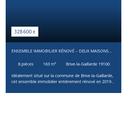
328 600
€
ENSEMBLE IMMOBILIER RÉNOVÉ – DEUX MAISONS
INDÉPENDANTES – BRIVE-LA-GAILLARDE
8
pièces
163
m²
Brive-la-Gaillarde 19100
Idéalement situé sur la commune de Brive-la-Gaillarde,
cet ensemble immobilier entièrement rénové en 2019
se compose de deux maisons indépendantes
implantées sur une parcelle de 690 m² avec jardin et
puits, sans aucun travaux à prévoir. La maison
principale, d'environ 100 m², offre un salon, une cuisine
aménagée et équipée ouvrant sur une terrasse de 25
m², deux chambres et une salle d'eau avec WC. Son
sous-sol entièrement aménagé comprend un grand