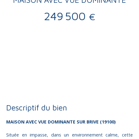
249 500
€
Vente
Maison
Brive-la-Gaillarde 19100
Maison individuelle à vendre, 5 pièces - Brive-la-Gaillarde
19100
Descriptif du bien
MAISON AVEC VUE DOMINANTE SUR
BRIVE (19100)
Située en impasse, dans un environnement calme, cette