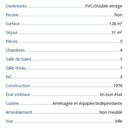
Ouvertures
PVC/Double vitrage
Piscine
Non
Surface
128
m²
Séjour
31
m²
Pièces
5
Chambres
4
Salle de bains
1
Salle d'eau
1
WC
3
Construction
1976
État intérieur
En bon état
Cuisine
Aménagée et équipée/Indépendante
Ameublement
Non meublé
Vue
Ville