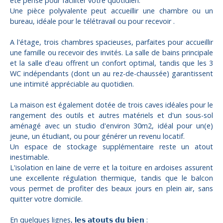
été pensé pour faciliter votre quotidien.
Une pièce polyvalente peut accueillir une chambre ou un
bureau, idéale pour le télétravail ou pour recevoir .
A l'étage, trois chambres spacieuses, parfaites pour accueillir
une famille ou recevoir des invités. La salle de bains principale
et la salle d'eau offrent un confort optimal, tandis que les 3
WC indépendants (dont un au rez-de-chaussée) garantissent
une intimité appréciable au quotidien.
La maison est également dotée de trois caves idéales pour le
rangement des outils et autres matériels et d'un sous-sol
aménagé avec un studio d'environ 30m2, idéal pour un(e)
jeune, un étudiant, ou pour générer un revenu locatif.
Un espace de stockage supplémentaire reste un atout
inestimable.
L'isolation en laine de verre et la toiture en ardoises assurent
une excellente régulation thermique, tandis que le balcon
vous permet de profiter des beaux jours en plein air, sans
quitter votre domicile.
En quelques lignes,
l
𝗲𝘀 𝗮𝘁𝗼𝘂𝘁𝘀 𝗱𝘂 𝗯𝗶𝗲𝗻 :