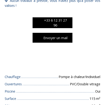
💎 Aucun travaux à prévoir, vous n’avez plus qu’à poser vos
valises !
+33 6 12 31 27
96
Envoyer un mail
Caractéristiques techniques
Chauffage
Pompe à chaleur/Individuel
Ouvertures
PVC/Double vitrage
Piscine
Oui
Surface
115
m²