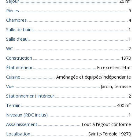
Séjour
26
m²
Pièces
5
Chambres
4
Salle de bains
1
Salle d'eau
1
WC
2
Construction
1970
État intérieur
En excellent état
Cuisine
Aménagée et équipée/Indépendante
Vue
Jardin, terrasse
Stationnement intérieur
2
Terrain
400
m²
Niveaux (RDC inclus)
1
Assainissement
Tout à l'égout conforme
Localisation
Sainte-Féréole 19270