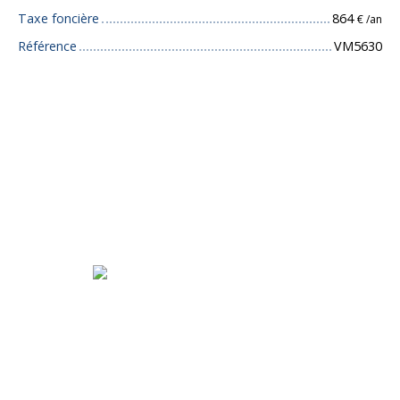
Taxe foncière
864
€ /an
Référence
VM5630