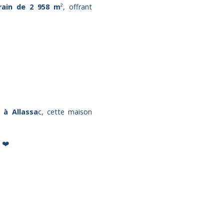
rain de 2 958 m
², offrant
 à Allassa
c, cette maison
 ❤️