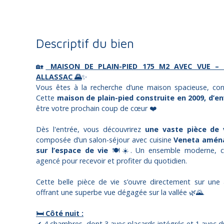
Descriptif du bien
🏡
MAISON DE PLAIN-PIED 175 M2 AVEC VUE –
ALLASSAC 🌄
✨
Vous êtes à la recherche d’une maison spacieuse, conf
Cette
maison de plain-pied construite en 2009, d’en
être votre prochain coup de cœur ❤️
Dès l'entrée, vous découvrirez
une vaste pièce de 
composée d’un salon-séjour avec cuisine
Veneta aména
sur l’espace de vie
🍽️☀️. Un ensemble moderne, ch
agencé pour recevoir et profiter du quotidien.
Cette belle pièce de vie s’ouvre directement sur une 
offrant une superbe vue dégagée sur la vallée 🌿🌄.
🛏️ Côté nuit :
✔ 4 chambres, dont 3 avec placards intégrés et 1 avec d