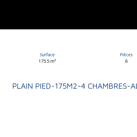
Surface
Pièces
175.5
m²
6
PLAIN PIED-175M2-4 CHAMBRES-A
Retour
Vente
Maison
Allassac 19240
Maison individuelle à vendr