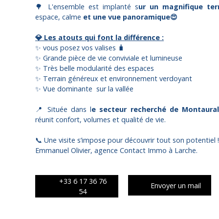
🌳 L'ensemble est implanté s
ur un magnifique ter
espace, calme
et une vue panoramique😍
💎 Les atouts qui font la différence :
✨ vous posez vos valises 🧳
✨ Grande pièce de vie conviviale et lumineuse
✨ Très belle modularité des espaces
✨ Terrain généreux et environnement verdoyant
✨ Vue dominante sur la vallée
📍 Située dans l
e secteur recherché de Montaural
réunit confort, volumes et qualité de vie.
📞 Une visite s’impose pour découvrir tout son potentiel !
Emmanuel Olivier, agence Contact Immo à Larche.
+33 6 17 36 76
Envoyer un mail
54