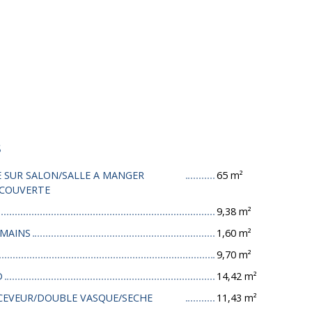
s
 SUR SALON/SALLE A MANGER
65 m²
 COUVERTE
9,38 m²
-MAINS
1,60 m²
9,70 m²
D
14,42 m²
ECEVEUR/DOUBLE VASQUE/SECHE
11,43 m²