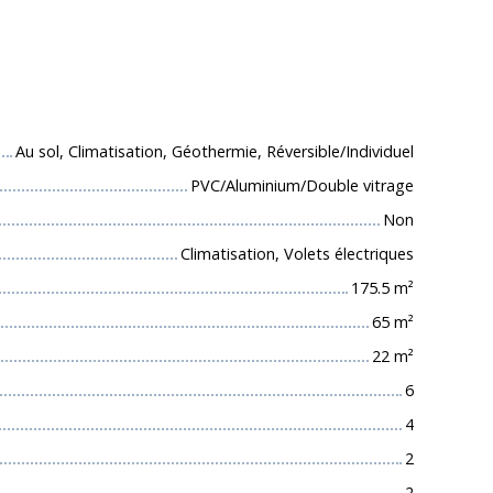
 techniques
Au sol, Climatisation, Géothermie, Réversible/Individuel
PVC/Aluminium/Double vitrage
Non
Climatisation, Volets électriques
175.5
m²
65
m²
22
m²
6
4
2
2