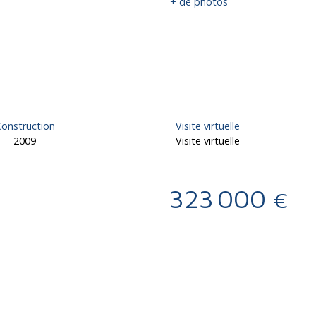
+ de photos
onstruction
Visite virtuelle
2009
Visite virtuelle
323 000
€
Calculatrice
Ajouter aux favoris
Imprimer