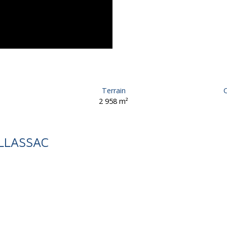
Terrain
C
2 958
m²
LLASSAC
e, 6 pièces - Allassac 19240