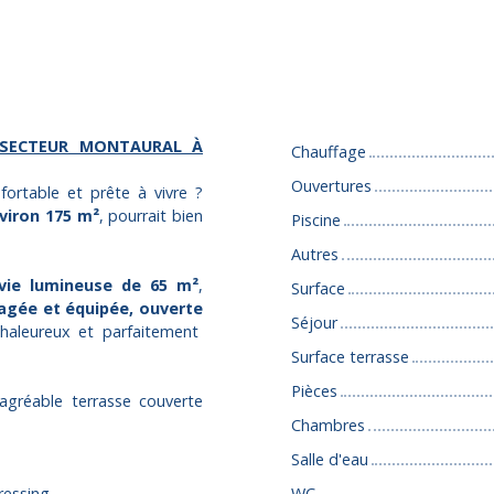
Caractéristiques
 SECTEUR MONTAURAL À
Chauffage
Ouvertures
ortable et prête à vivre ?
viron 175 m²
, pourrait bien
Piscine
Autres
vie lumineuse de 65 m²
,
Surface
gée et équipée, ouverte
Séjour
aleureux et parfaitement
Surface terrasse
Pièces
agréable terrasse couverte
Chambres
Salle d'eau
ressing
WC