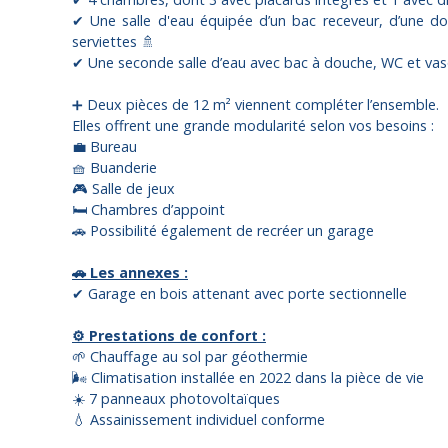
✔ Une salle d'eau équipée d’un bac receveur, d’une do
serviettes 🚿
✔ Une seconde salle d’eau avec bac à douche, WC et va
➕ Deux pièces de 12 m² viennent compléter l’ensemble.
Elles offrent une grande modularité selon vos besoins :
💼 Bureau
🧺 Buanderie
🎮 Salle de jeux
🛏️ Chambres d’appoint
🚗 Possibilité également de recréer un garage
🚗 Les annexes :
✔ Garage en bois attenant avec porte sectionnelle
⚙️ Prestations de confort :
🌱 Chauffage au sol par géothermie
🌬️ Climatisation installée en 2022 dans la pièce de vie
☀️ 7 panneaux photovoltaïques
💧 Assainissement individuel conforme