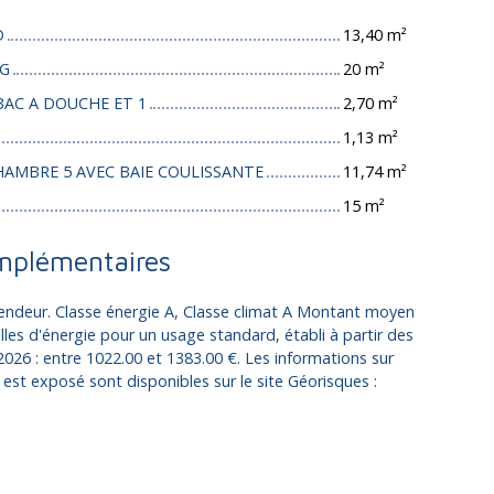
D
13,40 m²
NG
20 m²
BAC A DOUCHE ET 1
2,70 m²
1,13 m²
HAMBRE 5 AVEC BAIE COULISSANTE
11,74 m²
15 m²
mplémentaires
vendeur. Classe énergie A, Classe climat A Montant moyen
es d'énergie pour un usage standard, établi à partir des
 2026 : entre 1022.00 et 1383.00 €. Les informations sur
 est exposé sont disponibles sur le site Géorisques :