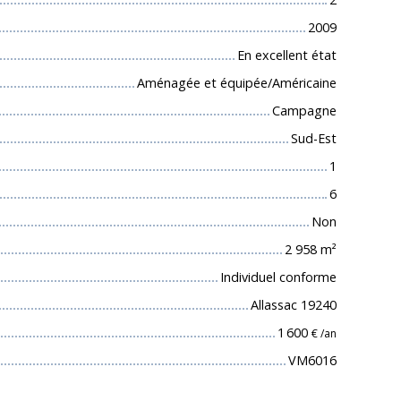
2009
En excellent état
Aménagée et équipée/Américaine
Campagne
Sud-Est
1
6
Non
2 958
m²
Individuel conforme
Allassac 19240
1 600
€ /an
VM6016