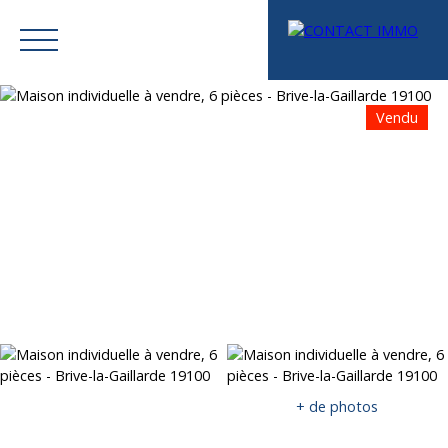
Vendu
Menu
Mes favoris
Espace vendeur
Estimation
+ de photos