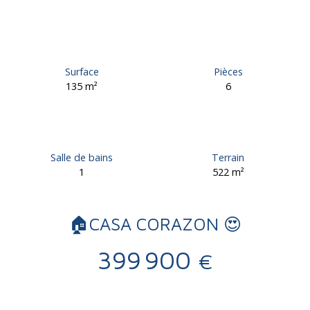
Surface
Pièces
135
m²
6
Salle de bains
Terrain
1
522
m²
🏠CASA CORAZON 😍
399 900
€