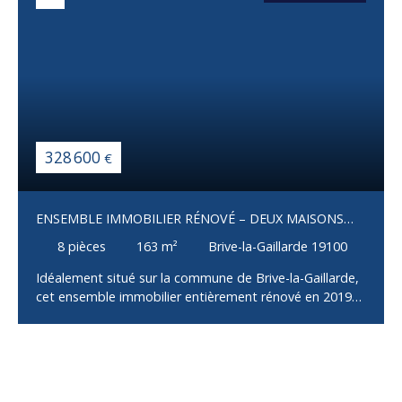
328 600
€
ENSEMBLE IMMOBILIER RÉNOVÉ – DEUX MAISONS
INDÉPENDANTES – BRIVE-LA-GAILLARDE
8
pièces
163
m²
Brive-la-Gaillarde 19100
Idéalement situé sur la commune de Brive-la-Gaillarde,
cet ensemble immobilier entièrement rénové en 2019
se compose de deux maisons indépendantes
implantées sur une parcelle de 690 m² avec jardin et
puits, sans aucun travaux à prévoir. La maison
principale, d'environ 100 m², offre un salon, une cuisine
aménagée et équipée ouvrant sur une terrasse de 25