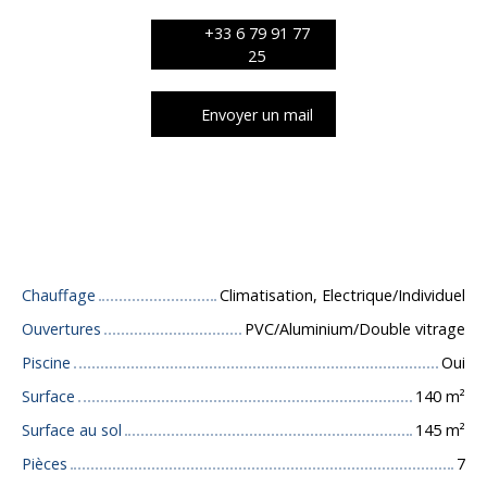
+33 6 79 91 77
25
Envoyer un mail
Caractéristiques techniques
Chauffage
Climatisation, Electrique/Individuel
Ouvertures
PVC/Aluminium/Double vitrage
Piscine
Oui
Surface
140
m²
Surface au sol
145
m²
Pièces
7