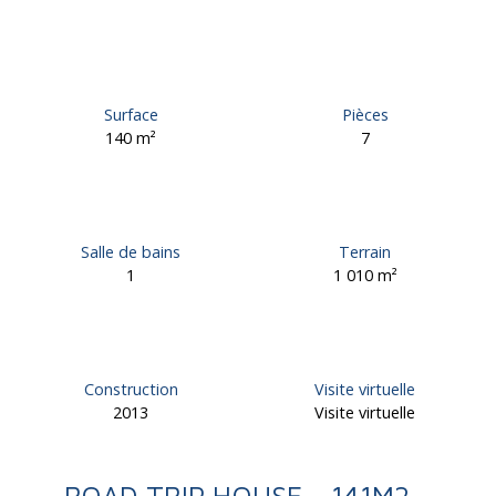
Surface
Pièces
140
m²
7
Salle de bains
Terrain
1
1 010
m²
Construction
Visite virtuelle
2013
Visite virtuelle
ROAD TRIP HOUSE - 141M2 -