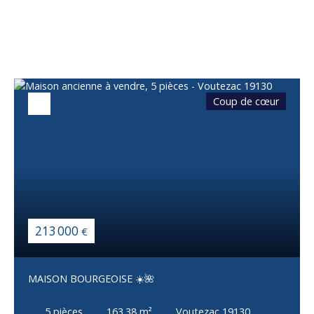
également
Coup de cœur
213 000
€
MAISON BOURGEOISE ☀️🌺
5
pièces
163.38
m²
Voutezac 19130