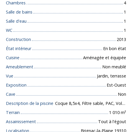
Chambres
4
Salle de bains
1
Salle d'eau
1
WC
1
Construction
2013
État intérieur
En bon état
Cuisine
Aménagée et équipée
Ameublement
Non meublé
Vue
Jardin, terrasse
Exposition
Est-Ouest
Cave
Non
Description de la piscine
Coque 8,5x4, Filtre sable, PAC, Volet roulant imergé
Terrain
1 010
m²
Assainissement
Tout à l'égout
Localisation
Brignac-la-Plaine 19310