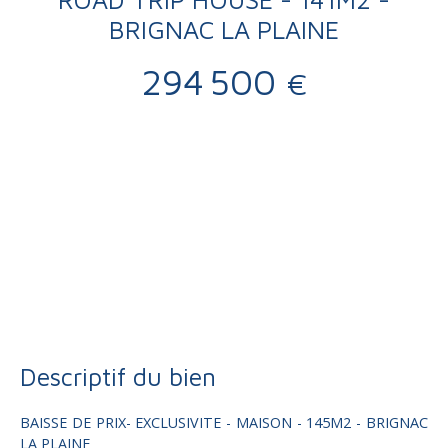
BRIGNAC LA PLAINE
294 500
€
Vente
Maison
Brignac-la-Plaine 19310
Maison individuelle à vendre, 7 pièces - Brignac-la-Plaine
19310
Descriptif du bien
BAISSE DE PRIX- EXCLUSIVITE - MAISON - 145M2 - BRIGNAC
LA PLAINE