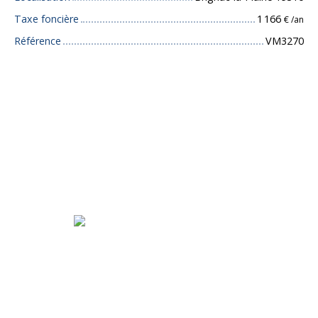
Taxe foncière
1 166
€ /an
Référence
VM3270