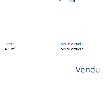
+ de photos
Terrain
Visite virtuelle
8 469
m²
Visite virtuelle
Vendu
Calculatrice
Ajouter aux favoris
Imprimer