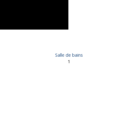
Salle de bains
1
e, 7 pièces - Noailles 19600