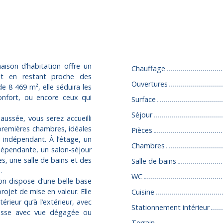
Caractéristiques
aison d’habitation offre un
Chauffage
out en restant proche des
Ouvertures
 8 469 m², elle séduira les
onfort, ou encore ceux qui
Surface
Séjour
ussée, vous serez accueilli
premières chambres, idéales
Pièces
indépendant. À l’étage, un
Chambres
dépendante, un salon-séjour
s, une salle de bains et des
Salle de bains
.
WC
on dispose d’une belle base
rojet de mise en valeur. Elle
Cuisine
rieur qu’à l’extérieur, avec
Stationnement intérieur
rrasse avec vue dégagée ou
Terrain