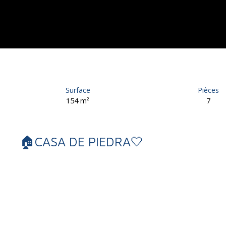
Surface
Pièces
154
m²
7
🏠CASA DE PIEDRA🤍
Retour
Vente
Maison
Noailles 19600
Maison individuelle à vendr