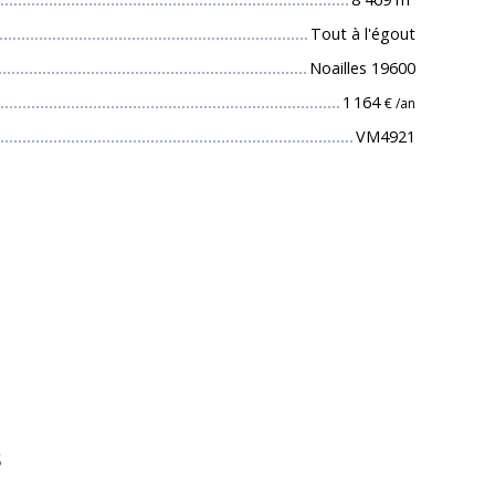
Tout à l'égout
Noailles 19600
1 164
€ /an
VM4921
s