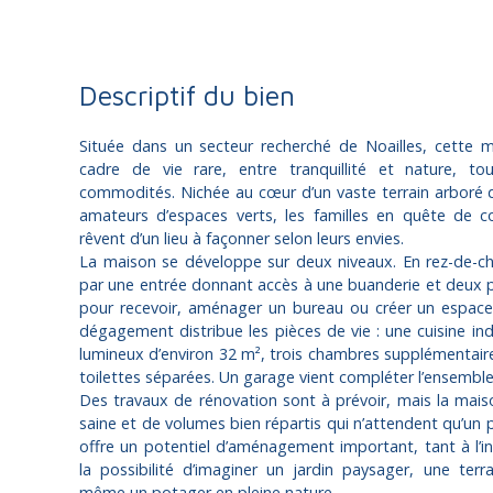
Descriptif du bien
Située dans un secteur recherché de Noailles, cette m
cadre de vie rare, entre tranquillité et nature, t
commodités. Nichée au cœur d’un vaste terrain arboré de
amateurs d’espaces verts, les familles en quête de c
rêvent d’un lieu à façonner selon leurs envies.
La maison se développe sur deux niveaux. En rez-de-cha
par une entrée donnant accès à une buanderie et deux 
pour recevoir, aménager un bureau ou créer un espace 
dégagement distribue les pièces de vie : une cuisine in
lumineux d’environ 32 m², trois chambres supplémentaire
toilettes séparées. Un garage vient compléter l’ensemble
Des travaux de rénovation sont à prévoir, mais la mais
saine et de volumes bien répartis qui n’attendent qu’un p
offre un potentiel d’aménagement important, tant à l’inté
la possibilité d’imaginer un jardin paysager, une te
même un potager en pleine nature.