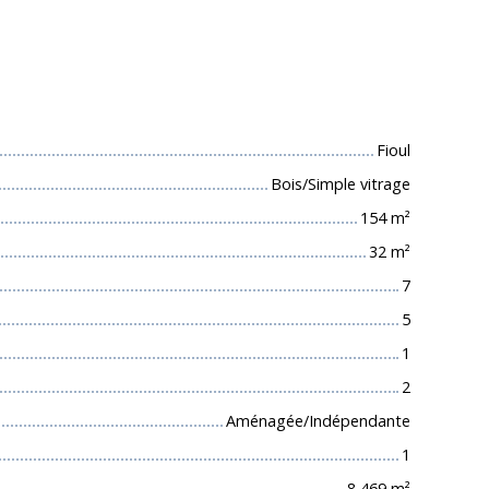
 techniques
Fioul
Bois/Simple vitrage
154
m²
32
m²
7
5
1
2
Aménagée/Indépendante
1
8 469
m²