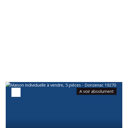
Vous apprécierez
également
A voir absolument