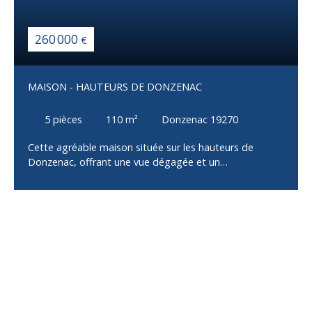
260 000
€
MAISON - HAUTEURS DE DONZENAC
5
pièces
110
m²
Donzenac 19270
Cette agréable maison située sur les hauteurs de
Donzenac, offrant une vue dégagée et un
environnement privilégié. Au rez-de-jardin : - Un sous-
sol intégral comprenant un garage avec porte
motorisée et un accès direct à la maison - Une cave
ainsi qu'un espace de stockage Au premier niveau : -
Une lumineuse pièce de vie d'environ 45 m² avec cuisine
équipée et aménagée, ouverte sur un espace salon
donnant accès à une terrasse en travertin - Une
chambre d'environ 10 m² avec accès à une terrasse à
l'arrière de la maison - Un WC indépendant complète ce
niveau À l'étage supérieur : - Une chambre bénéficiant