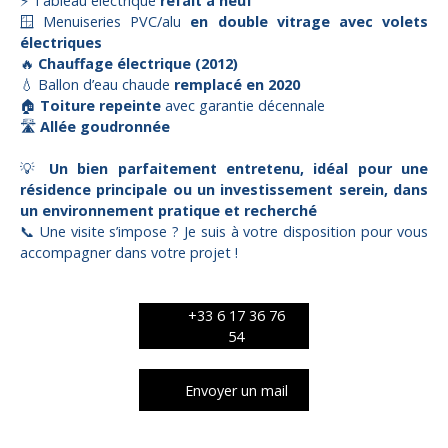
⚡ Tableau électrique
refait à neuf
🪟 Menuiseries PVC/alu
en double vitrage avec volets
électriques
🔥
Chauffage électrique (2012)
💧 Ballon d’eau chaude
remplacé en 2020
🏠
Toiture repeinte
avec garantie décennale
🛣️
Allée goudronnée
💡
Un bien parfaitement entretenu, idéal pour une
résidence principale ou un investissement serein, dans
un environnement pratique et recherché
📞 Une visite s’impose ? Je suis à votre disposition pour vous
accompagner dans votre projet !
+33 6 17 36 76
54
Envoyer un mail