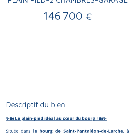
146 700
€
Vente
Maison
Saint-Pantaléon-de-Larche 19600
Maison plain-pied à vendre, 3 pièces - Saint-Pantaléon-de-
Larche 19600
Descriptif du bien
✨🏡 Le plain-pied idéal au cœur du bourg ! 🏡✨
Située dans
le bourg de Saint-Pantaléon-de-Larche
, à