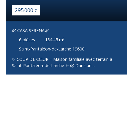
295 000
€
🌿 CASA SERENA🌿
6
pièces
184.45
m²
Saint-Pantaléon-de-Larche 19600
✨ COUP DE CŒUR – Maison familiale avec terrain à
Saint-Pantaléon-de-Larche ✨ 🌿 Dans un
environnement calme et recherché sur les hauteurs de
Saint-Pantaléon-de-Larche, découvrez cette maison
familiale lumineuse offrant de beaux volumes, du
confort et un cadre de vie privilégié. 🏡 Les atouts de
cette maison : ✔️ Terrain arboré de 2 400 m²
entièrement clôturé avec portail électrique ✔️
Environnement paisible et verdoyant avec un charmant
petit étang ✔️ Maison lumineuse avec de beaux
volumes et une organisation fonctionnelle ✨ Au rez de
jardin : Entrée avec placardDeux chambres avec