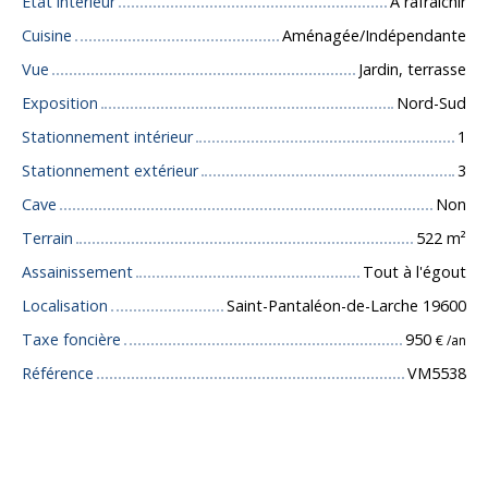
État intérieur
A rafraîchir
Cuisine
Aménagée/Indépendante
Vue
Jardin, terrasse
Exposition
Nord-Sud
Stationnement intérieur
1
Stationnement extérieur
3
Cave
Non
Terrain
522
m²
Assainissement
Tout à l'égout
Localisation
Saint-Pantaléon-de-Larche 19600
Taxe foncière
950
€ /an
Référence
VM5538