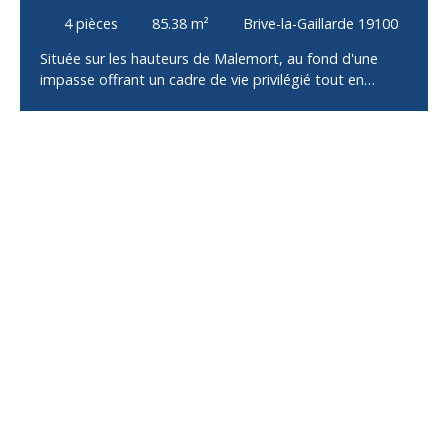
CHAMBRES AVEC GARAGE
4
pièces
85.38
m²
Brive-la-Gaillarde 19100
Située sur les hauteurs de Malemort, au fond d'une
impasse offrant un cadre de vie privilégié tout en
restant à proximité immédiate des commerces, écoles
et services, cette maison construite en 2002 saura
séduire les familles à la recherche de confort et de
fonctionnalité. Dès l'entrée, vous découvrirez une
spacieuse pièce de vie baignée de lumière, composée
d'un salon, d'un séjour et d'une cuisine ouverte, offrant
un bel espace convivial pour recevoir famille et amis.
L'espace nuit comprend trois chambres dont une avec
balcon, une salle de bains avec WC, ainsi qu'un WC
indépendant, garantissant un agencement pratique au
quotidien. Un garage complète l'ensemble, tandis que
le terrain entourant la maison permet de profiter
pleinement des extérieurs, avec de nombreuses
possibilités d'aménagement selon vos envies. Avec vue
dégagée sur la ville !