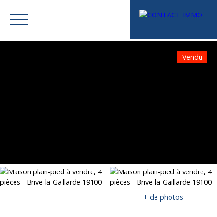
Vendu
Menu
Mes favoris
Espace vendeur
Estimation
+ de photos