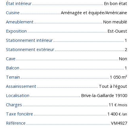
État intérieur
En bon état
Cuisine
Aménagée et équipée/Américaine
Ameublement
Non meublé
Exposition
Est-Ouest
Stationnement intérieur
1
Stationnement extérieur
2
Cave
Non
Balcon
1
Terrain
1 050
m²
Assainissement
Tout à l'égout
Localisation
Brive-la-Gaillarde 19100
Charges
11
€ /mois
Taxe foncière
1 400
€ /an
Référence
VM4927