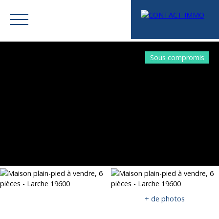
Sous compromis
Menu
Mes favoris
Espace vendeur
Estimation
+ de photos