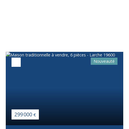
Vous apprécierez
également
Nouveauté
299 000
€