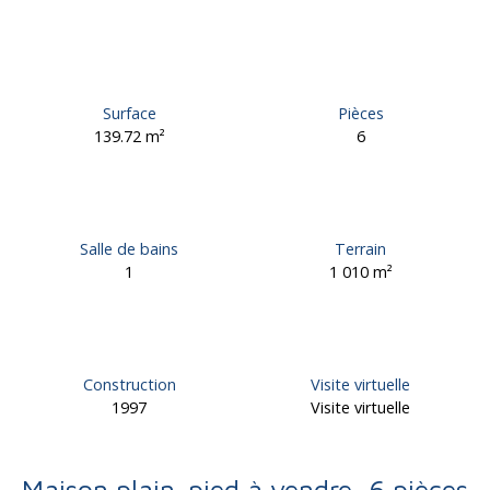
Surface
Pièces
139.72
m²
6
Salle de bains
Terrain
1
1 010
m²
Construction
Visite virtuelle
1997
Visite virtuelle
Maison plain-pied à vendre, 6 pièces