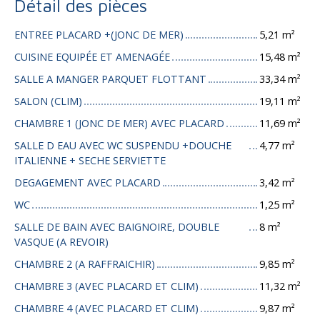
Détail des pièces
ENTREE PLACARD +(JONC DE MER)
5,21 m²
CUISINE EQUIPÉE ET AMENAGÉE
15,48 m²
SALLE A MANGER PARQUET FLOTTANT
33,34 m²
SALON (CLIM)
19,11 m²
CHAMBRE 1 (JONC DE MER) AVEC PLACARD
11,69 m²
SALLE D EAU AVEC WC SUSPENDU +DOUCHE
4,77 m²
ITALIENNE + SECHE SERVIETTE
DEGAGEMENT AVEC PLACARD
3,42 m²
WC
1,25 m²
SALLE DE BAIN AVEC BAIGNOIRE, DOUBLE
8 m²
VASQUE (A REVOIR)
CHAMBRE 2 (A RAFFRAICHIR)
9,85 m²
CHAMBRE 3 (AVEC PLACARD ET CLIM)
11,32 m²
CHAMBRE 4 (AVEC PLACARD ET CLIM)
9,87 m²