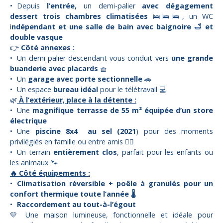
Depuis
l’entrée,
un demi-palier
avec dégagement
dessert trois chambres climatisées
🛌🛌🛌, un WC
i
ndépendant et une salle de bain avec baignoire 🛁 et
double vasque
👉
Côté annexes :
Un demi-palier descendant vous conduit vers
une grande
buanderie avec placards
🧺
Un
garage avec porte sectionnelle
🚗
Un espace
bureau idéal
pour le télétravail 💻
🌿
À l’extérieur, place à la détente :
Une
magnifique terrasse de 55 m² équipée d’un store
électrique
Une
piscine 8x4 au sel (2021
) pour des moments
privilégiés en famille ou entre amis 🏊‍♂️
Un terrain
entièrement clos
, parfait pour les enfants ou
les animaux 🐾
🔥 Côté équipements :
Climatisation réversible + poêle à granulés pour un
confort thermique toute l’année 🌡️
Raccordement au tout-à-l’égout
💛 Une maison lumineuse, fonctionnelle et idéale pour