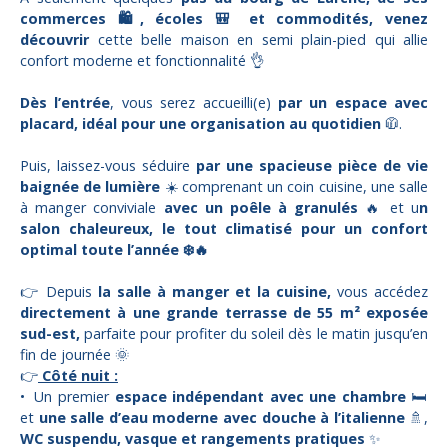
commerces 🛍️, écoles 🎒 et commodités, venez
découvrir
cette belle maison en semi plain-pied qui allie
confort moderne et fonctionnalité 👌
Dès l’entrée
, vous serez accueilli(e)
par un espace avec
placard, idéal pour une organisation au quotidien
🧥.
Puis, laissez-vous séduire
par une spacieuse pièce de vie
baignée de lumière
☀️ comprenant un coin cuisine, une salle
à manger conviviale
avec un poêle à granulés
🔥 et u
n
salon chaleureux, le tout climatisé pour un confort
optimal toute l’année ❄️🔥
👉 Depuis
la salle à manger et la cuisine,
vous accédez
directement à une grande terrasse de 55 m² exposée
sud-est,
parfaite pour profiter du soleil dès le matin jusqu’en
fin de journée 🌞
👉
Côté nuit :
Un premier
espace indépendant avec une chambre
🛏️
et
une salle d’eau moderne avec douche à l’italienne
🚿,
WC suspendu, vasque et rangements pratiques
✨