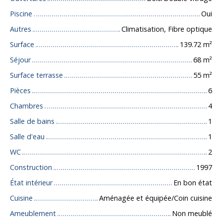
Piscine
Oui
Autres
Climatisation, Fibre optique
Surface
139.72
m²
Séjour
68
m²
Surface terrasse
55
m²
Pièces
6
Chambres
4
Salle de bains
1
Salle d'eau
1
WC
2
Construction
1997
État intérieur
En bon état
Cuisine
Aménagée et équipée/Coin cuisine
Ameublement
Non meublé