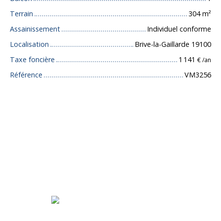
Terrain
304
m²
Assainissement
Individuel conforme
Localisation
Brive-la-Gaillarde 19100
Taxe foncière
1 141
€ /an
Référence
VM3256