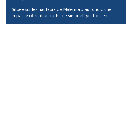
Située sur les hauteurs de Malemort, au fond d'une
impasse offrant un cadre de vie privilégié tout en
restant à proximité immédiate des commerces, écoles
et services, cette maison construite en 2002 saura
séduire les familles à la recherche de confort et de
fonctionnalité. Dès l'entrée, vous découvrirez une
spacieuse pièce de vie baignée de lumière, composée
d'un salon, d'un séjour et d'une cuisine ouverte, offrant
un bel espace convivial pour recevoir famille et amis.
L'espace nuit comprend trois chambres dont une avec
balcon, une salle de bains avec WC, ainsi qu'un WC
indépendant, garantissant un agencement pratique au
quotidien. Un garage complète l'ensemble, tandis que
le terrain entourant la maison permet de profiter
pleinement des extérieurs, avec de nombreuses
possibilités d'aménagement selon vos envies. Avec vue
dégagée sur la ville !