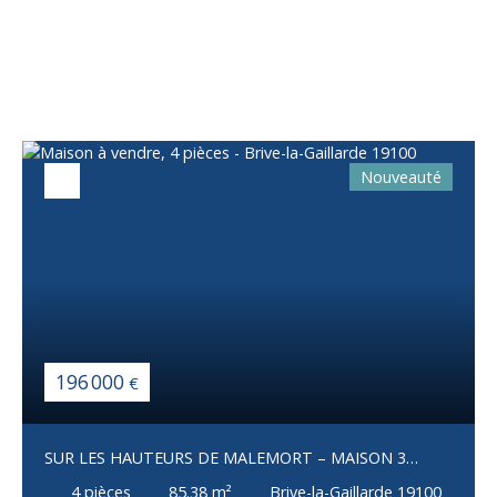
Vous apprécierez
également
Nouveauté
196 000
€
SUR LES HAUTEURS DE MALEMORT – MAISON 3
CHAMBRES AVEC GARAGE
4
pièces
85.38
m²
Brive-la-Gaillarde 19100