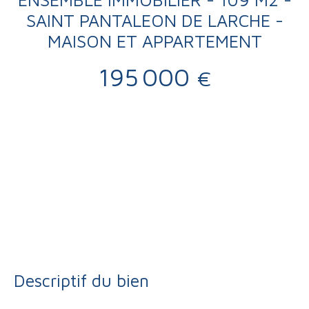
SAINT PANTALEON DE LARCHE -
MAISON ET APPARTEMENT
195 000
€
Vente
Maison
Brive-la-Gaillarde 19100
Maison traditionnelle à vendre, 4 pièces - Brive-la-Gaillarde
19100
Descriptif du bien